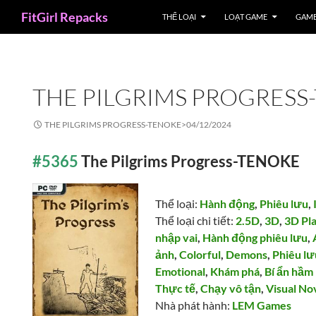
Search
FitGirl Repacks
THỂ LOẠI
LOẠT GAME
GAME
THE PILGRIMS PROGRESS
THE PILGRIMS PROGRESS-TENOKE>
04/12/2024
#5365
The Pilgrims Progress-TENOKE
Thể loại:
Hành động
,
Phiêu lưu
,
Thể loại chi tiết:
2.5D
,
3D
,
3D Pl
nhập vai
,
Hành động phiêu lưu
,
ảnh
,
Colorful
,
Demons
,
Phiêu l
Emotional
,
Khám phá
,
Bí ẩn hầm
Thực tế
,
Chạy vô tận
,
Visual No
Nhà phát hành:
LEM Games