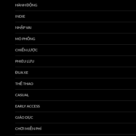
HÀNH ĐỘNG
INDIE
NHẬP VAI
MÔ PHỎNG
CHIẾN LƯỢC
PHIÊU LƯU
ĐUA XE
THỂ THAO
CASUAL
EARLY ACCESS
GIÁO DỤC
CHƠI MIỄN PHÍ