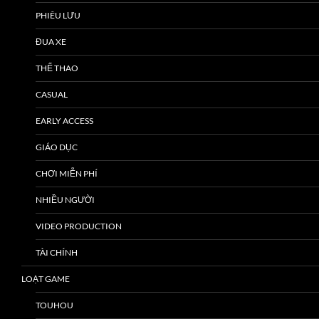
PHIÊU LƯU
ĐUA XE
THỂ THAO
CASUAL
EARLY ACCESS
GIÁO DỤC
CHƠI MIỄN PHÍ
NHIỀU NGƯỜI
VIDEO PRODUCTION
TÀI CHÍNH
LOẠT GAME
TOUHOU