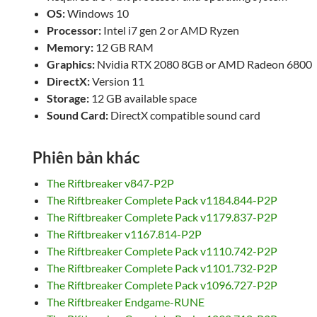
OS:
Windows 10
Processor:
Intel i7 gen 2 or AMD Ryzen
Memory:
12 GB RAM
Graphics:
Nvidia RTX 2080 8GB or AMD Radeon 6800
DirectX:
Version 11
Storage:
12 GB available space
Sound Card:
DirectX compatible sound card
Phiên bản khác
The Riftbreaker v847-P2P
The Riftbreaker Complete Pack v1184.844-P2P
The Riftbreaker Complete Pack v1179.837-P2P
The Riftbreaker v1167.814-P2P
The Riftbreaker Complete Pack v1110.742-P2P
The Riftbreaker Complete Pack v1101.732-P2P
The Riftbreaker Complete Pack v1096.727-P2P
The Riftbreaker Endgame-RUNE