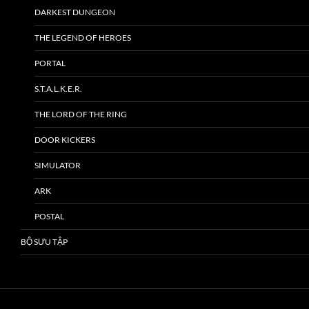
DARKEST DUNGEON
THE LEGEND OF HEROES
PORTAL
S.T.A.L.K.E.R.
THE LORD OF THE RING
DOOR KICKERS
SIMULATOR
ARK
POSTAL
BỘ SƯU TẬP