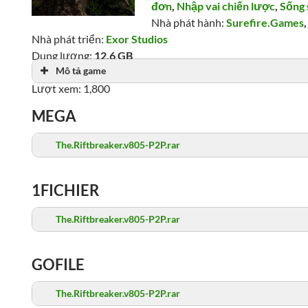
đơn
,
Nhập vai chiến lược
,
Sống 
Nhà phát hành:
Surefire.Games
Nhà phát triển:
Exor Studios
Dung lượng:
12.6 GB
Mô tả game
Ngày phát hành: 14/10/2021
Lượt xem: 1,800
MEGA
The.Riftbreaker.v805-P2P.rar
1FICHIER
The.Riftbreaker.v805-P2P.rar
GOFILE
The.Riftbreaker.v805-P2P.rar