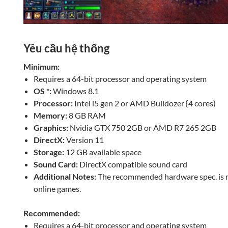
Yêu cầu hệ thống
Minimum:
Requires a 64-bit processor and operating system
OS *:
Windows 8.1
Processor:
Intel i5 gen 2 or AMD Bulldozer {4 cores)
Memory:
8 GB RAM
Graphics:
Nvidia GTX 750 2GB or AMD R7 265 2GB
DirectX:
Version 11
Storage:
12 GB available space
Sound Card:
DirectX compatible sound card
Additional Notes:
The recommended hardware spec. is r
online games.
Recommended:
Requires a 64-bit processor and operating system