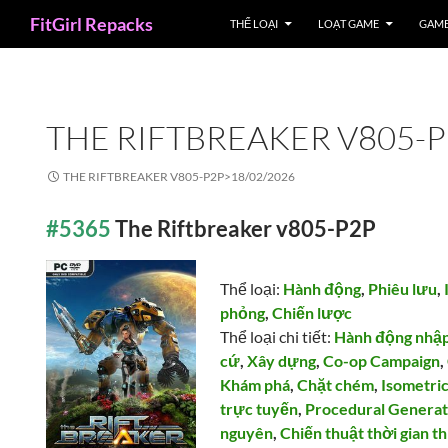
Search
FitGirl Repacks
THỂ LOẠI
LOẠT GAME
GAME
THE RIFTBREAKER V805-
THE RIFTBREAKER V805-P2P>
18/02/2026
#5365
The Riftbreaker v805-P2P
Thể loại:
Hành động
,
Phiêu lưu
,
phỏng
,
Chiến lược
Thể loại chi tiết:
Hành động nhập
cứ
,
Xây dựng
,
Co-op Campaign
,
Khám phá
,
Chặt chém
,
Isometri
trực tuyến
,
Procedural Generat
nguyên
,
Chiến thuật thời gian t