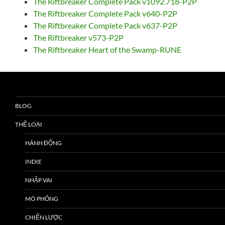
The Riftbreaker Complete Pack v1092.718-P2P
The Riftbreaker Complete Pack v640-P2P
The Riftbreaker Complete Pack v637-P2P
The Riftbreaker v573-P2P
The Riftbreaker Heart of the Swamp-RUNE
BLOG
THỂ LOẠI
HÀNH ĐỘNG
INDIE
NHẬP VAI
MÔ PHỎNG
CHIẾN LƯỢC