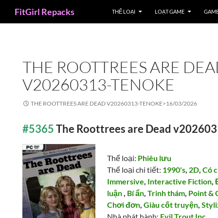
Search
FitGirl Repacks
THỂ LOẠI
LOẠT GAME
GAME
THE ROOTTREES ARE DE
V20260313-TENOKE
THE ROOTTREES ARE DEAD V20260313-TENOKE>
16/03/2026
#5365
The Roottrees are Dead v2026
Thể loại:
Phiêu lưu
Thể loại chi tiết:
1990's
,
2D
,
Có c
Immersive
,
Interactive Fiction
,
luận
,
Bí ẩn
,
Trinh thám
,
Point & 
Chơi đơn
,
Giàu cốt truyện
,
Styl
Nhà phát hành:
Evil Trout Inc.