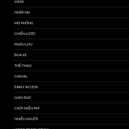
INDIE
NHẬP VAI
MÔ PHỎNG
CHIẾN LƯỢC
PHIÊU LƯU
ĐUA XE
THỂ THAO
CASUAL
EARLY ACCESS
GIÁO DỤC
CHƠI MIỄN PHÍ
NHIỀU NGƯỜI