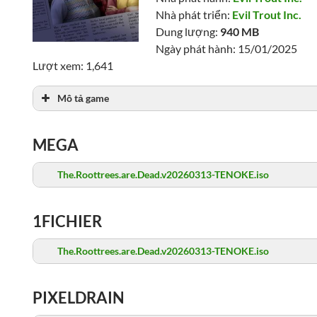
Nhà phát triển:
Evil Trout Inc.
Dung lượng:
940 MB
Ngày phát hành: 15/01/2025
Lượt xem: 1,641
Mô tả game
MEGA
The.Roottrees.are.Dead.v20260313-TENOKE.iso
1FICHIER
The.Roottrees.are.Dead.v20260313-TENOKE.iso
PIXELDRAIN