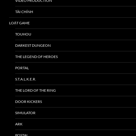
VIDEO PRODUCTION
TÀI CHÍNH
LOẠT GAME
TOUHOU
DARKEST DUNGEON
THE LEGEND OF HEROES
PORTAL
S.T.A.L.K.E.R.
THE LORD OF THE RING
DOOR KICKERS
SIMULATOR
ARK
POSTAL