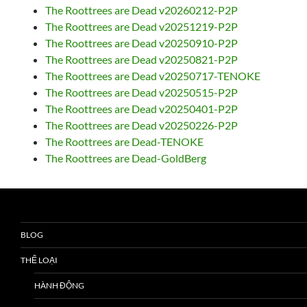
The Roottrees are Dead v20260212-P2P
The Roottrees are Dead v20251219-P2P
The Roottrees are Dead v20250910-P2P
The Roottrees are Dead v20250821-P2P
The Roottrees are Dead v20250717-TENOKE
The Roottrees are Dead v20250515-P2P
The Roottrees are Dead v20250401-P2P
The Roottrees are Dead v20250226-P2P
The Roottrees are Dead-TENOKE
The Roottrees are Dead-GoldBerg
BLOG
THỂ LOẠI
HÀNH ĐỘNG