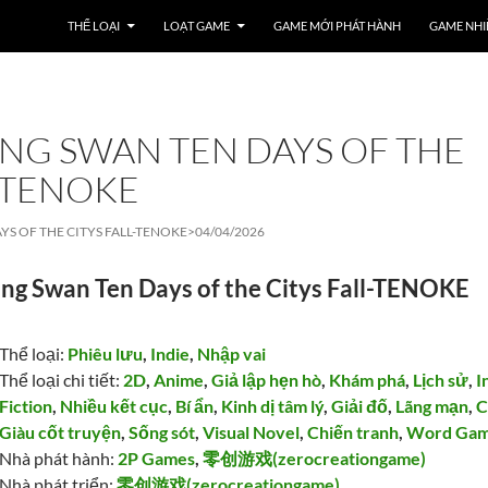
THỂ LOẠI
LOẠT GAME
GAME MỚI PHÁT HÀNH
GAME NHI
NG SWAN TEN DAYS OF THE
L-TENOKE
YS OF THE CITYS FALL-TENOKE>
04/04/2026
ng Swan Ten Days of the Citys Fall-TENOKE
Thể loại:
Phiêu lưu
,
Indie
,
Nhập vai
Thể loại chi tiết:
2D
,
Anime
,
Giả lập hẹn hò
,
Khám phá
,
Lịch sử
,
I
Fiction
,
Nhiều kết cục
,
Bí ẩn
,
Kinh dị tâm lý
,
Giải đố
,
Lãng mạn
,
C
Giàu cốt truyện
,
Sống sót
,
Visual Novel
,
Chiến tranh
,
Word Ga
Nhà phát hành:
2P Games
,
零创游戏(zerocreationgame)
Nhà phát triển:
零创游戏(zerocreationgame)