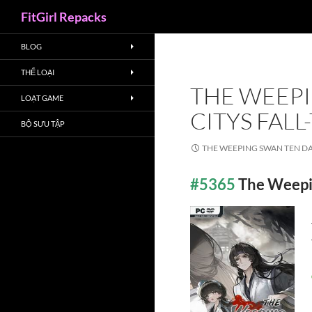
Search
FitGirl Repacks
BLOG
THỂ LOẠI
THE WEEPI
LOẠT GAME
CITYS FAL
BỘ SƯU TẬP
THE WEEPING SWAN TEN DA
#5365
The Weepi