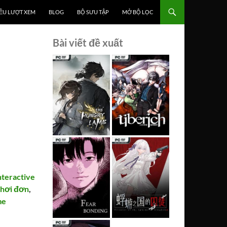
ỀU LƯỢT XEM
BLOG
BỘ SƯU TẬP
MỞ BỘ LỌC
Bài viết đề xuất
nteractive
hơi đơn
,
me