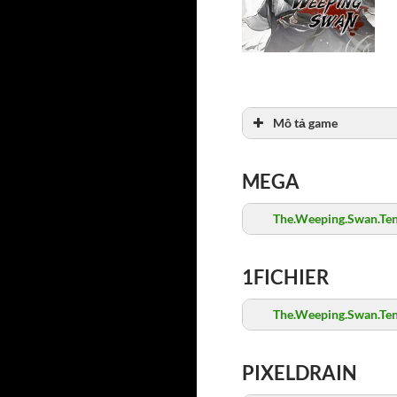
Mô tả game
MEGA
The.Weeping.Swan.Ten.
1FICHIER
The.Weeping.Swan.Ten.
PIXELDRAIN