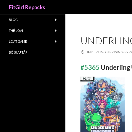
Search
FitGirl Repacks
BLOG
THỂ LOẠI
UNDERLING
LOẠT GAME
UNDERLING UPRISING-P2P
BỘ SƯU TẬP
#5365
Underling