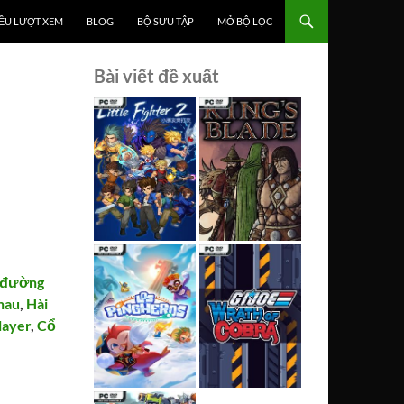
ỀU LƯỢT XEM
BLOG
BỘ SƯU TẬP
MỞ BỘ LỌC
Bài viết đề xuất
 đường
hau
,
Hài
layer
,
Cổ