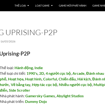
THỂ LOẠI
LOẠT GAME
GAME MỚI PHÁT HÀNH
GAME NHI
 UPRISING-P2P
>
16/05/2026
 Uprising-P2P
Thể loại:
Hành động
,
Indie
Thể loại chi tiết:
1990's
,
2D
,
4 người cục bộ
,
Arcade
,
Đánh nhau
phố
,
Hoạt họa
,
Hoạt hình
,
Colorful
,
Chiến đấu
,
Hài kịch
,
Đánh n
hước
,
Vẽ bằng tay
,
Hợp tác cục bộ
,
Nhiều người cục bộ
,
Multip
điển
,
Side Scroller
Nhà phát hành:
Gamersky Games
,
Abylight Studios
Nhà phát triển:
Dummy Dojo