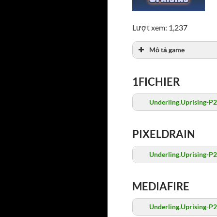
Lượt xem: 1,237
Mô tả game
1FICHIER
Underling.Uprising-P2
PIXELDRAIN
Underling.Uprising-P2
MEDIAFIRE
Underling.Uprising-P2