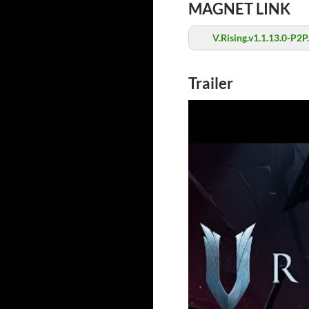
MAGNET LINK
V.Rising.v1.1.13.0-P2P
Trailer