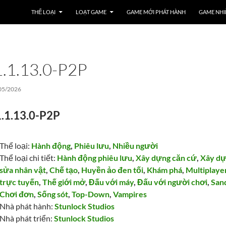
THỂ LOẠI
LOẠT GAME
GAME MỚI PHÁT HÀNH
GAME NHI
.1.13.0-P2P
05/2026
1.1.13.0-P2P
Thể loại:
Hành động
,
Phiêu lưu
,
Nhiều người
Thể loại chi tiết:
Hành động phiêu lưu
,
Xây dựng căn cứ
,
Xây d
sửa nhân vật
,
Chế tạo
,
Huyền ảo đen tối
,
Khám phá
,
Multiplaye
trực tuyến
,
Thế giới mở
,
Đấu với máy
,
Đấu với người chơi
,
San
Chơi đơn
,
Sống sót
,
Top-Down
,
Vampires
Nhà phát hành:
Stunlock Studios
Nhà phát triển:
Stunlock Studios