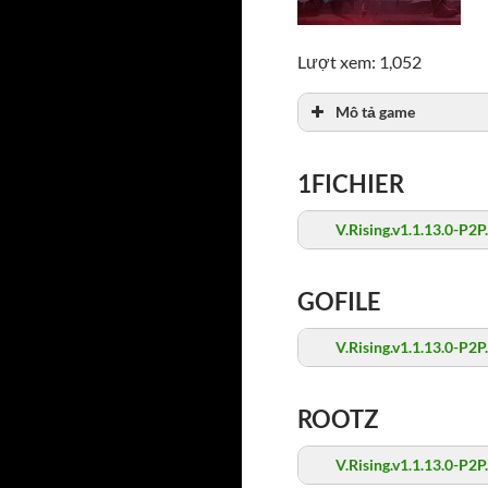
Lượt xem: 1,052
Mô tả game
1FICHIER
V.Rising.v1.1.13.0-P2P
GOFILE
V.Rising.v1.1.13.0-P2P
ROOTZ
V.Rising.v1.1.13.0-P2P