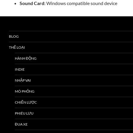
Sound Card:
Windows compatible sound device
BLOG
THỂ LOẠI
HÀNH ĐỘNG
INDIE
NHẬP VAI
MÔ PHỎNG
CHIẾN LƯỢC
PHIÊU LƯU
ĐUA XE