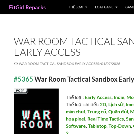
Search
FitGirl Repacks
THỂ LOẠI
LOẠT GAME
GAME
WAR ROOM TACTICAL SA
EARLY ACCESS
WAR ROOM TACTICAL SANDBOX EARLY ACCESS>
01/07/2026
#5365
War Room Tactical Sandbox Earl
Thể loại:
Early Access
,
Indie
,
Mô
Thể loại chi tiết:
2D
,
Lịch sử
,
Imm
màn chơi
,
Trung cổ
,
Quân đội
,
M
họa pixel
,
Real Time Tactics
,
San
Software
,
Tabletop
,
Top-Down
,
2