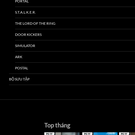
PORTAL
S.T.A.L.K.E.R.
THE LORD OF THE RING
DOOR KICKERS
SIMULATOR
ARK
POSTAL
BỘ SƯU TẬP
Top tháng