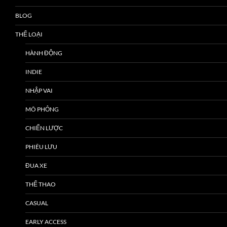
BLOG
THỂ LOẠI
HÀNH ĐỘNG
INDIE
NHẬP VAI
MÔ PHỎNG
CHIẾN LƯỢC
PHIÊU LƯU
ĐUA XE
THỂ THAO
CASUAL
EARLY ACCESS