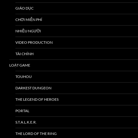
GIÁO DỤC
CHƠI MIỄN PHÍ
NHIỀU NGƯỜI
VIDEO PRODUCTION
TÀI CHÍNH
LOẠT GAME
TOUHOU
DARKEST DUNGEON
THE LEGEND OF HEROES
PORTAL
S.T.A.L.K.E.R.
THE LORD OF THE RING