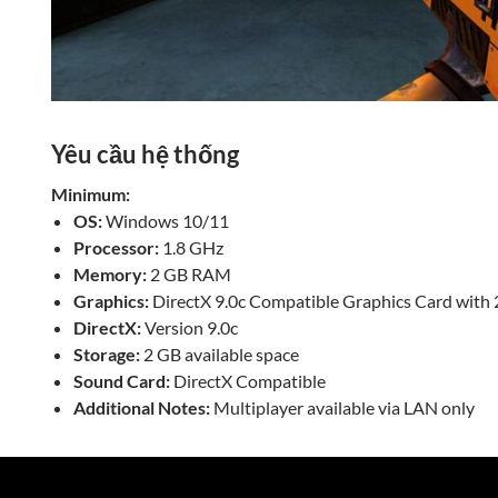
Yêu cầu hệ thống
Minimum:
OS:
Windows 10/11
Processor:
1.8 GHz
Memory:
2 GB RAM
Graphics:
DirectX 9.0c Compatible Graphics Card wi
DirectX:
Version 9.0c
Storage:
2 GB available space
Sound Card:
DirectX Compatible
Additional Notes:
Multiplayer available via LAN only