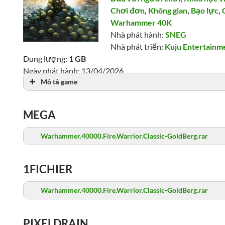
Chơi đơn
,
Không gian
,
Bạo lực
,
Warhammer 40K
Nhà phát hành:
SNEG
Nhà phát triển:
Kuju Entertainm
Dung lượng:
1 GB
Ngày phát hành: 13/04/2026
Mô tả game
Lượt xem: 1,395
MEGA
Warhammer.40000.Fire.Warrior.Classic-GoldBerg.rar
1FICHIER
Warhammer.40000.Fire.Warrior.Classic-GoldBerg.rar
PIXELDRAIN