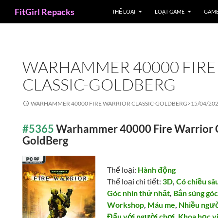
Search
FitGirl Repacks
THỂ LOẠI
LOẠT GAME
GAME
WARHAMMER 40000 FIRE
CLASSIC-GOLDBERG
WARHAMMER 40000 FIRE WARRIOR CLASSIC-GOLDBERG>
15/04/20
#5365
Warhammer 40000 Fire Warrior C
GoldBerg
Thể loại:
Hành động
Thể loại chi tiết:
3D
,
Có chiều sâ
Góc nhìn thứ nhất
,
Bắn súng góc
Workshop
,
Máu me
,
Nhiều ngườ
Đấu với người chơi
,
Khoa học v