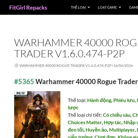
Search
FitGirl Repacks
THỂ LOẠI
LOẠT GAME
GAME
WARHAMMER 40000 ROG
TRADER V1.6.0.474-P2P
WARHAMMER 40000 ROGUE TRADER V1.6.0.474-P2P>
16/06/2026
#5365
Warhammer 40000 Rogue Trader 
Thể loại:
Hành động
,
Phiêu lưu
,
lược
Thể loại chi tiết:
Có chiều sâu
,
Ch
Choices Matter
,
Hợp tác
,
Nhập v
đen tối
,
Huyền ảo
,
Multiplayer
,
viễn tưởng
,
Chơi đơn
,
Không gi