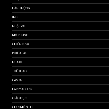
HÀNH ĐỘNG
INDIE
NHẬP VAI
MÔ PHỎNG
CHIẾN LƯỢC
PHIÊU LƯU
ĐUA XE
THỂ THAO
CASUAL
EARLY ACCESS
GIÁO DỤC
CHƠI MIỄN PHÍ