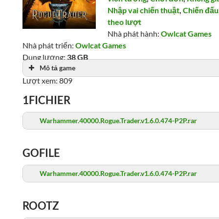
Nhập vai chiến thuật
,
Chiến đấu
theo lượt
Nhà phát hành:
Owlcat Games
Nhà phát triển:
Owlcat Games
Dung lượng:
38 GB
Mô tả game
Ngày phát hành: 07/12/2023
Lượt xem: 809
1FICHIER
Warhammer.40000.Rogue.Trader.v1.6.0.474-P2P.rar
GOFILE
Warhammer.40000.Rogue.Trader.v1.6.0.474-P2P.rar
ROOTZ