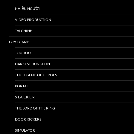
NHIỀU NGƯỜI
VIDEO PRODUCTION
TÀI CHÍNH
LOẠT GAME
TOUHOU
DARKEST DUNGEON
THE LEGEND OF HEROES
PORTAL
S.T.A.L.K.E.R.
THE LORD OF THE RING
DOOR KICKERS
SIMULATOR