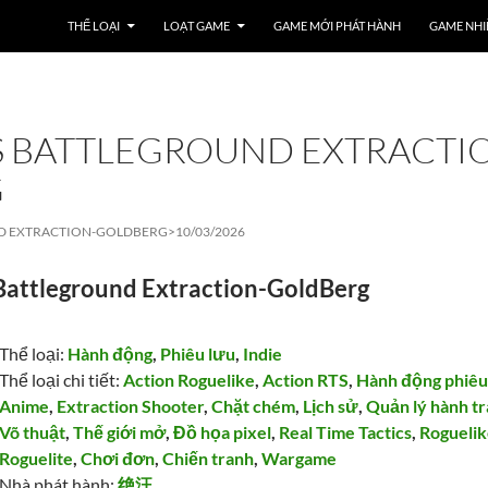
THỂ LOẠI
LOẠT GAME
GAME MỚI PHÁT HÀNH
GAME NHI
 BATTLEGROUND EXTRACTI
G
D EXTRACTION-GOLDBERG>
10/03/2026
Battleground Extraction-GoldBerg
Thể loại:
Hành động
,
Phiêu lưu
,
Indie
Thể loại chi tiết:
Action Roguelike
,
Action RTS
,
Hành động phiêu
Anime
,
Extraction Shooter
,
Chặt chém
,
Lịch sử
,
Quản lý hành t
Võ thuật
,
Thế giới mở
,
Đồ họa pixel
,
Real Time Tactics
,
Rogueli
Roguelite
,
Chơi đơn
,
Chiến tranh
,
Wargame
Nhà phát hành:
绝汪