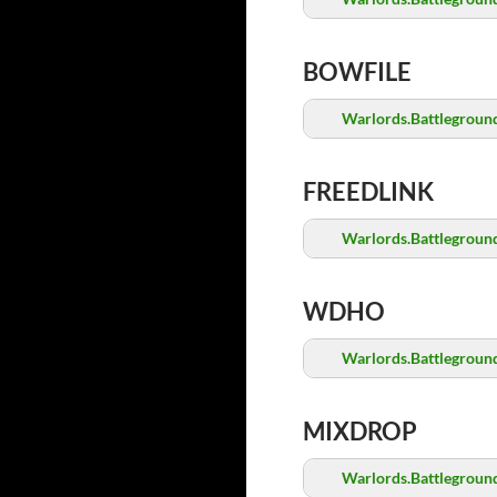
BOWFILE
Warlords.Battleground
FREEDLINK
Warlords.Battleground
WDHO
Warlords.Battleground
MIXDROP
Warlords.Battleground