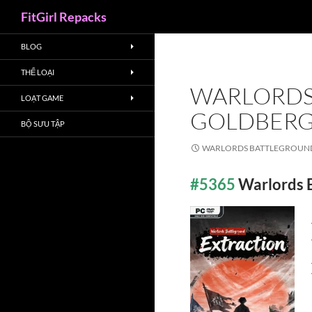
Search
FitGirl Repacks
BLOG
THỂ LOẠI
WARLORDS
LOẠT GAME
GOLDBER
BỘ SƯU TẬP
WARLORDS BATTLEGROUN
#5365
Warlords 