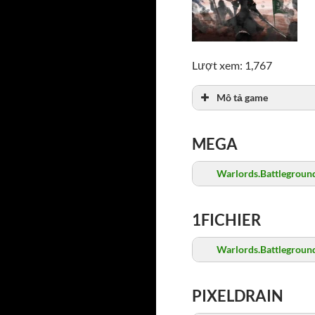
Lượt xem: 1,767
Mô tả game
MEGA
Warlords.Battleground
1FICHIER
Warlords.Battleground
PIXELDRAIN