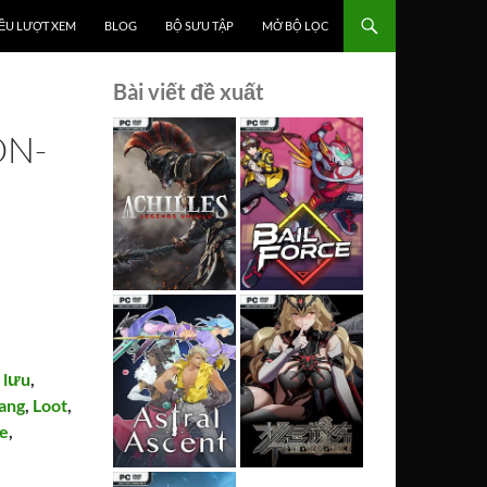
ỀU LƯỢT XEM
BLOG
BỘ SƯU TẬP
MỞ BỘ LỌC
Bài viết đề xuất
ON-
 lưu
,
rang
,
Loot
,
ke
,