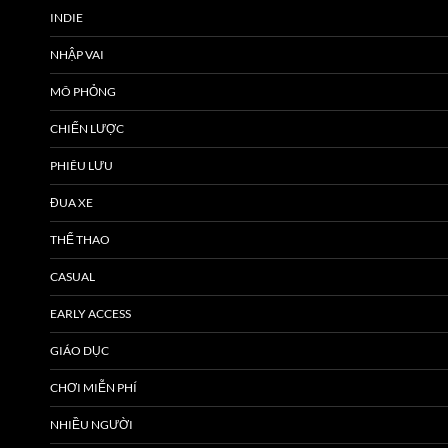
INDIE
NHẬP VAI
MÔ PHỎNG
CHIẾN LƯỢC
PHIÊU LƯU
ĐUA XE
THỂ THAO
CASUAL
EARLY ACCESS
GIÁO DỤC
CHƠI MIỄN PHÍ
NHIỀU NGƯỜI