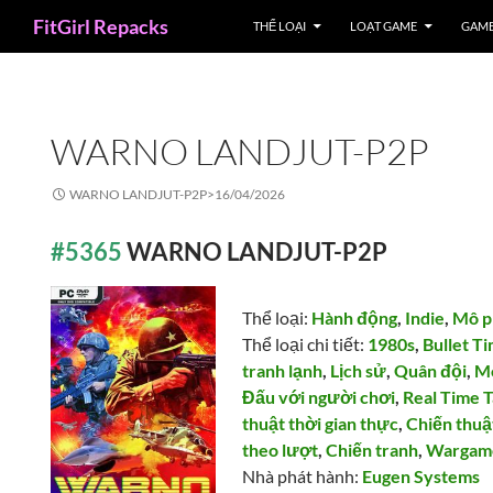
Search
FitGirl Repacks
THỂ LOẠI
LOẠT GAME
GAME
WARNO LANDJUT-P2P
WARNO LANDJUT-P2P>
16/04/2026
#5365
WARNO LANDJUT-P2P
Thể loại:
Hành động
,
Indie
,
Mô p
Thể loại chi tiết:
1980s
,
Bullet T
tranh lạnh
,
Lịch sử
,
Quân đội
,
M
Đấu với người chơi
,
Real Time T
thuật thời gian thực
,
Chiến thuậ
theo lượt
,
Chiến tranh
,
Wargam
Nhà phát hành:
Eugen Systems