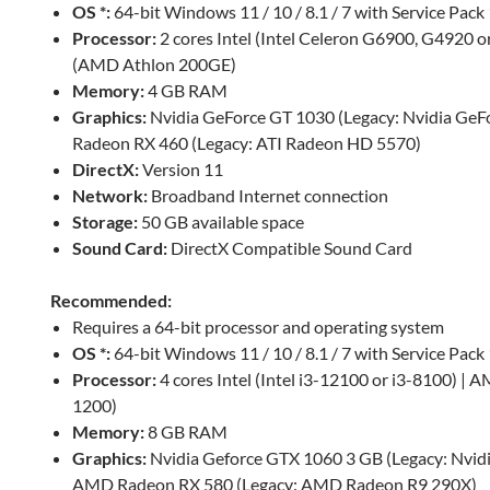
OS *:
64-bit Windows 11 / 10 / 8.1 / 7 with Service Pack
Processor:
2 cores Intel (Intel Celeron G6900, G4920 
(AMD Athlon 200GE)
Memory:
4 GB RAM
Graphics:
Nvidia GeForce GT 1030 (Legacy: Nvidia Ge
Radeon RX 460 (Legacy: ATI Radeon HD 5570)
DirectX:
Version 11
Network:
Broadband Internet connection
Storage:
50 GB available space
Sound Card:
DirectX Compatible Sound Card
Recommended:
Requires a 64-bit processor and operating system
OS *:
64-bit Windows 11 / 10 / 8.1 / 7 with Service Pack
Processor:
4 cores Intel (Intel i3-12100 or i3-8100) 
1200)
Memory:
8 GB RAM
Graphics:
Nvidia Geforce GTX 1060 3 GB (Legacy: Nvid
AMD Radeon RX 580 (Legacy: AMD Radeon R9 290X)