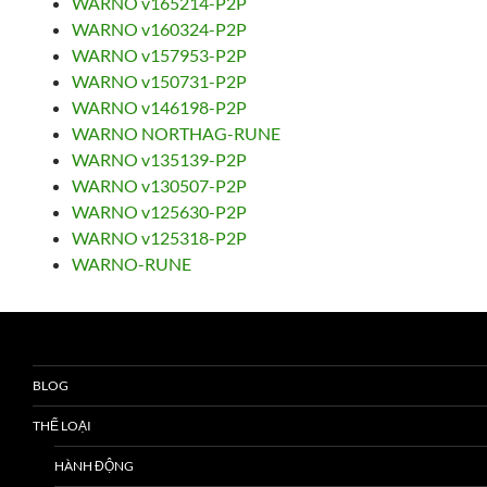
WARNO v165214-P2P
WARNO v160324-P2P
WARNO v157953-P2P
WARNO v150731-P2P
WARNO v146198-P2P
WARNO NORTHAG-RUNE
WARNO v135139-P2P
WARNO v130507-P2P
WARNO v125630-P2P
WARNO v125318-P2P
WARNO-RUNE
BLOG
THỂ LOẠI
HÀNH ĐỘNG