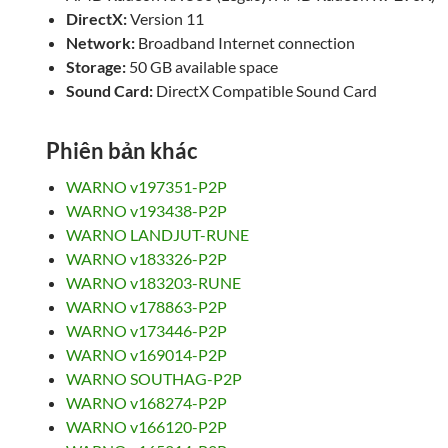
DirectX:
Version 11
Network:
Broadband Internet connection
Storage:
50 GB available space
Sound Card:
DirectX Compatible Sound Card
Phiên bản khác
WARNO v197351-P2P
WARNO v193438-P2P
WARNO LANDJUT-RUNE
WARNO v183326-P2P
WARNO v183203-RUNE
WARNO v178863-P2P
WARNO v173446-P2P
WARNO v169014-P2P
WARNO SOUTHAG-P2P
WARNO v168274-P2P
WARNO v166120-P2P