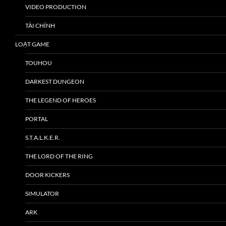
VIDEO PRODUCTION
TÀI CHÍNH
LOẠT GAME
TOUHOU
DARKEST DUNGEON
THE LEGEND OF HEROES
PORTAL
S.T.A.L.K.E.R.
THE LORD OF THE RING
DOOR KICKERS
SIMULATOR
ARK