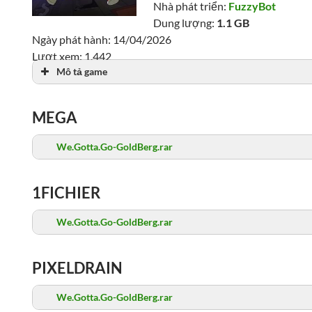
Nhà phát triển:
FuzzyBot
Dung lượng:
1.1 GB
Ngày phát hành: 14/04/2026
Lượt xem: 1,442
Mô tả game
MEGA
We.Gotta.Go-GoldBerg.rar
1FICHIER
We.Gotta.Go-GoldBerg.rar
PIXELDRAIN
We.Gotta.Go-GoldBerg.rar