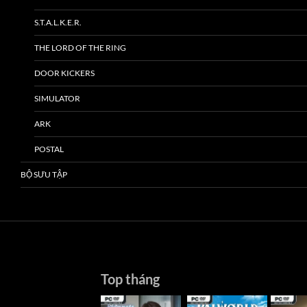
S.T.A.L.K.E.R.
THE LORD OF THE RING
DOOR KICKERS
SIMULATOR
ARK
POSTAL
BỘ SƯU TẬP
Top tháng