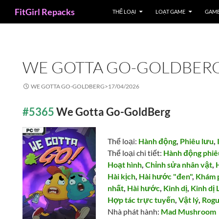
Search
FitGirl Repacks
THỂ LOẠI
LOẠT GAME
GAME
WE GOTTA GO-GOLDBER
WE GOTTA GO-GOLDBERG>
17/04/2026
#5365
We Gotta Go-GoldBerg
Thể loại:
Hành động
,
Phiêu lưu
,
Thể loại chi tiết:
Hành động phiê
Hoạt hình
,
Chỉnh sửa nhân vật
,
Hài kịch
,
Hài hước "đen"
,
Khám 
nhất
,
Hài hước
,
Kinh dị
,
Kinh dị 
Hợp tác trực tuyến
,
Vật lý
,
Rogu
Nhà phát hành:
Mad Mushroom