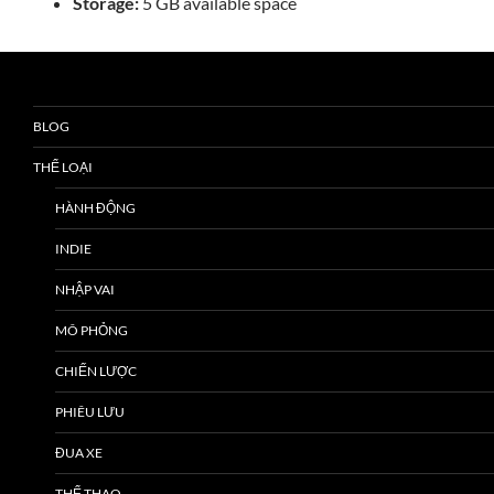
Storage:
5 GB available space
BLOG
THỂ LOẠI
HÀNH ĐỘNG
INDIE
NHẬP VAI
MÔ PHỎNG
CHIẾN LƯỢC
PHIÊU LƯU
ĐUA XE
THỂ THAO