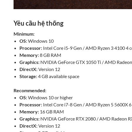
Yêu cầu hệ thống
Minimum:
OS:
Windows 10
Processor:
Intel Core i5-9 Gen / AMD Ryzen 3 4100 4 c
Memory:
8 GB RAM
Graphics:
NVIDIA GeForce GTX 1050 Ti / AMD Radeo
DirectX:
Version 12
Storage:
4 GB available space
Recommended:
OS:
Windows 10 or higher
Processor:
Intel Core i7-8 Gen / AMD Ryzen 5 5600X 6
Memory:
16 GB RAM
Graphics:
NVIDIA GeForce RTX 2080 / AMD Radeon R
DirectX:
Version 12