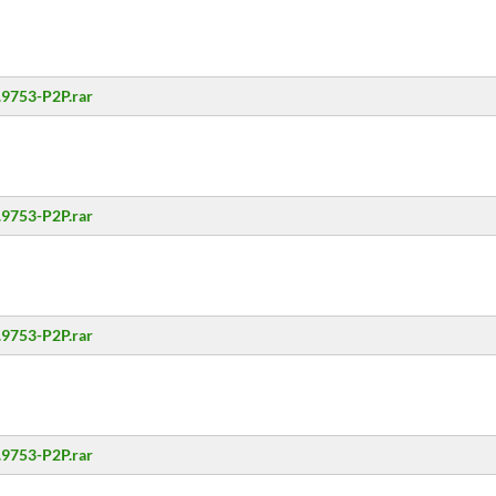
.9753-P2P.rar
.9753-P2P.rar
.9753-P2P.rar
.9753-P2P.rar