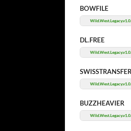
BOWFILE
Wild.West.Legacy.v1.0
DL.FREE
Wild.West.Legacy.v1.0
SWISSTRANSFE
Wild.West.Legacy.v1.0
BUZZHEAVIER
Wild.West.Legacy.v1.0