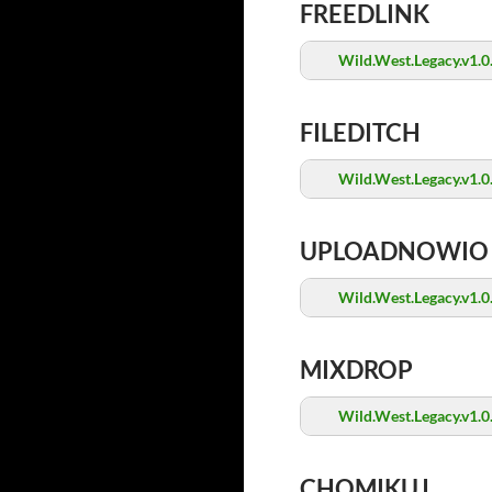
FREEDLINK
Wild.West.Legacy.v1.0
FILEDITCH
Wild.West.Legacy.v1.0
UPLOADNOWIO
Wild.West.Legacy.v1.0
MIXDROP
Wild.West.Legacy.v1.0
CHOMIKUJ