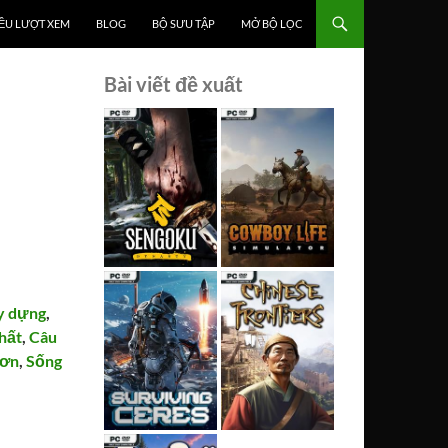
ỀU LƯỢT XEM
BLOG
BỘ SƯU TẬP
MỞ BỘ LỌC
Bài viết đề xuất
y dựng
,
hất
,
Câu
đơn
,
Sống