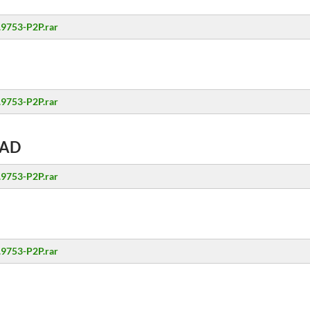
.9753-P2P.rar
.9753-P2P.rar
AD
.9753-P2P.rar
.9753-P2P.rar