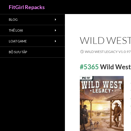
Search
FitGirl Repacks
BLOG
THỂ LOẠI
WILD WEST
LOẠT GAME
WILD WEST LEGACY V1.0.97
BỘ SƯU TẬP
#5365
Wild West