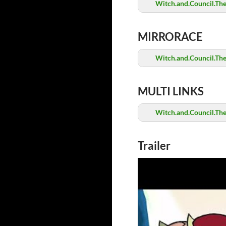
Witch.and.Council.Th
MIRRORACE
Witch.and.Council.Th
MULTI LINKS
Witch.and.Council.Th
Trailer