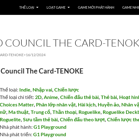
THỂ LOẠI
LOẠT GAME
GAME MỚI PHÁT HÀNH
GAME NHI
D COUNCIL THE CARD-TENO
CARD-TENOKE>
16/12/2024
 Council The Card-TENOKE
Thể loại:
Indie
,
Nhập vai
,
Chiến lược
Thể loại chi tiết:
2D
,
Anime
,
Chiến đấu thẻ bài
,
Thẻ bài
,
Hoạt hìn
Choices Matter
,
Phân lớp nhân vật
,
Hài kịch
,
Huyền ảo
,
Nhân vậ
nữ
,
Ma thuật
,
Trung cổ
,
Thần thoại
,
Roguelike
,
Roguelike Deckb
Roguelite
,
Sưu tầm thẻ bài
,
Chiến đấu theo lượt
,
Chiến lược th
Nhà phát hành:
G1 Playground
Nhà phát triển:
G1 Playground