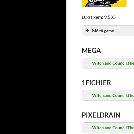
Lượt xem: 9,595
Mô tả game
MEGA
Witch.and.Council.Th
1FICHIER
Witch.and.Council.Th
PIXELDRAIN
Witch.and.Council.Th