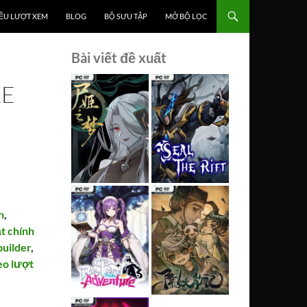
ỀU LƯỢT XEM
BLOG
BỘ SƯU TẬP
MỞ BỘ LỌC
Bài viết đề xuất
KE
h
,
t chính
uilder
,
eo lượt