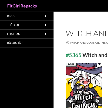
Search
FitGirl Repacks
BLOG
THỂ LOẠI
WITCH AN
LOẠT GAME
WITCH AND COUNCIL THE 
BỘ SƯU TẬP
#5365
Witch and