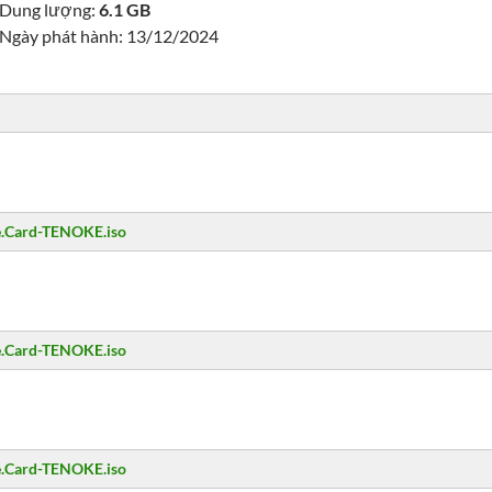
Dung lượng:
6.1 GB
Ngày phát hành: 13/12/2024
e.Card-TENOKE.iso
e.Card-TENOKE.iso
e.Card-TENOKE.iso