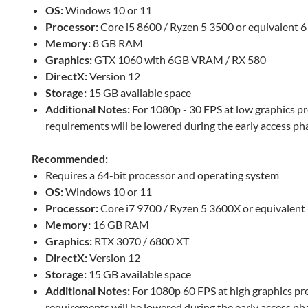
OS:
Windows 10 or 11
Processor:
Core i5 8600 / Ryzen 5 3500 or equivalent 
Memory:
8 GB RAM
Graphics:
GTX 1060 with 6GB VRAM / RX 580
DirectX:
Version 12
Storage:
15 GB available space
Additional Notes:
For 1080p - 30 FPS at low graphics pr
requirements will be lowered during the early access ph
Recommended:
Requires a 64-bit processor and operating system
OS:
Windows 10 or 11
Processor:
Core i7 9700 / Ryzen 5 3600X or equivalent
Memory:
16 GB RAM
Graphics:
RTX 3070 / 6800 XT
DirectX:
Version 12
Storage:
15 GB available space
Additional Notes:
For 1080p 60 FPS at high graphics pr
requirements will be lowered during the early access ph