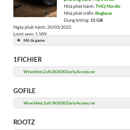
Nhà phát hành:
THQ Nordic
Nhà phát triển:
Bugbear
Dung lượng:
15 GB
Ngày phát hành: 20/03/2025
Lượt xem: 1,589
Mô tả game
1FICHIER
Wreckfest.2.v0.362030.Early.Access.rar
GOFILE
Wreckfest.2.v0.362030.Early.Access.rar
ROOTZ