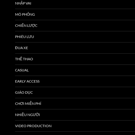
NHẬP VAI
MÔ PHỎNG
CHIẾN LƯỢC
PHIÊU LƯU
ĐUA XE
THỂ THAO
CASUAL
EARLY ACCESS
GIÁO DỤC
CHƠI MIỄN PHÍ
NHIỀU NGƯỜI
VIDEO PRODUCTION