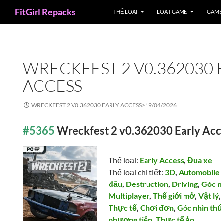
Search
FitGirl Repacks
THỂ LOẠI
LOẠT GAME
GAME
WRECKFEST 2 V0.362030 
ACCESS
WRECKFEST 2 V0.362030 EARLY ACCESS>
19/04/2026
#5365
Wreckfest 2 v0.362030 Early Ac
Thể loại:
Early Access
,
Đua xe
Thể loại chi tiết:
3D
,
Automobile
đấu
,
Destruction
,
Driving
,
Góc n
Multiplayer
,
Thế giới mở
,
Vật lý
Thực tế
,
Chơi đơn
,
Góc nhìn th
phương tiện
,
Thực tế ảo