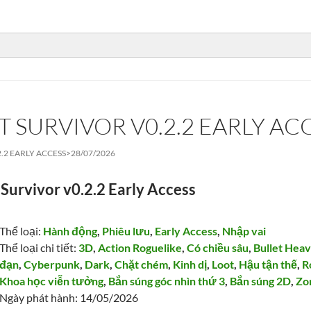
T SURVIVOR V0.2.2 EARLY AC
.2 EARLY ACCESS>
28/07/2026
 Survivor v0.2.2 Early Access
Thể loại:
Hành động
,
Phiêu lưu
,
Early Access
,
Nhập vai
Thể loại chi tiết:
3D
,
Action Roguelike
,
Có chiều sâu
,
Bullet Hea
đạn
,
Cyberpunk
,
Dark
,
Chặt chém
,
Kinh dị
,
Loot
,
Hậu tận thế
,
R
Khoa học viễn tưởng
,
Bắn súng góc nhìn thứ 3
,
Bắn súng 2D
,
Zo
Ngày phát hành: 14/05/2026