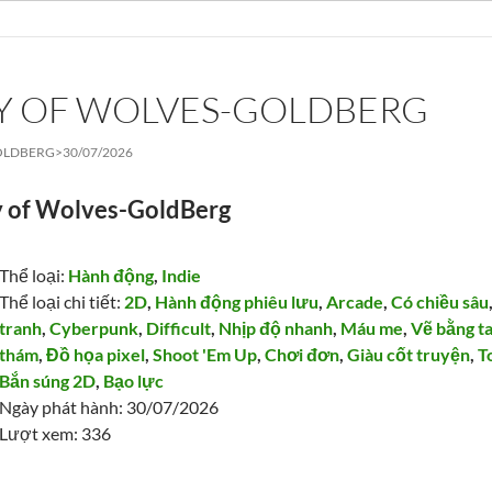
TY OF WOLVES-GOLDBERG
OLDBERG>
30/07/2026
y of Wolves-GoldBerg
Thể loại:
Hành động
,
Indie
Thể loại chi tiết:
2D
,
Hành động phiêu lưu
,
Arcade
,
Có chiều sâu
tranh
,
Cyberpunk
,
Difficult
,
Nhịp độ nhanh
,
Máu me
,
Vẽ bằng t
thám
,
Đồ họa pixel
,
Shoot 'Em Up
,
Chơi đơn
,
Giàu cốt truyện
,
T
Bắn súng 2D
,
Bạo lực
Ngày phát hành: 30/07/2026
Lượt xem: 336