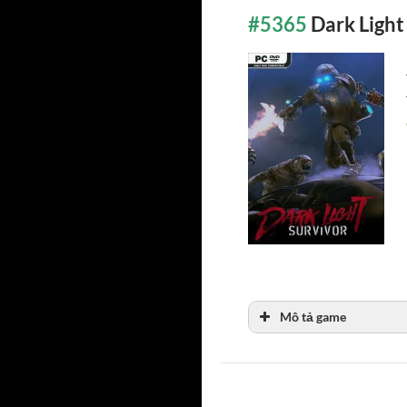
#5365
Dark Light
Mô tả game