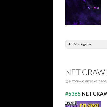
Mô tả game
NET CRAW
NET CRAWL-TENOKE>
04/08
#5365
NET CRA