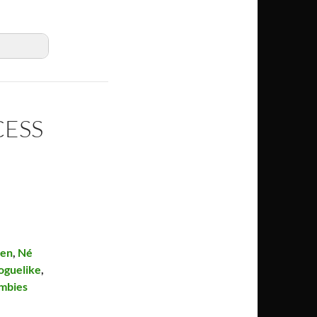
CESS
ven
,
Né
oguelike
,
mbies