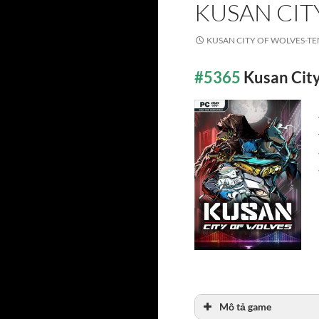
KUSAN CIT
KUSAN CITY OF WOLVES-T
#5365
Kusan Cit
Mô tả game