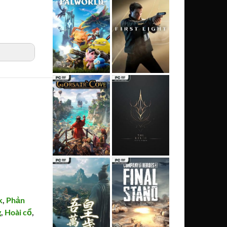
k
,
Phản
g
,
Hoài cổ
,