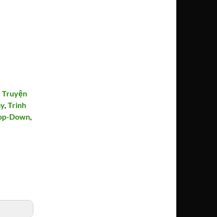
,
Truyện
ay
,
Trinh
op-Down
,