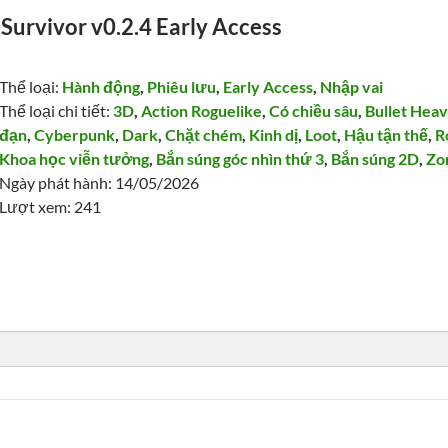
 Survivor v0.2.4 Early Access
Thể loại:
Hành động
,
Phiêu lưu
,
Early Access
,
Nhập vai
Thể loại chi tiết:
3D
,
Action Roguelike
,
Có chiều sâu
,
Bullet Hea
đạn
,
Cyberpunk
,
Dark
,
Chặt chém
,
Kinh dị
,
Loot
,
Hậu tận thế
,
R
Khoa học viễn tưởng
,
Bắn súng góc nhìn thứ 3
,
Bắn súng 2D
,
Zo
Ngày phát hành: 14/05/2026
Lượt xem: 241