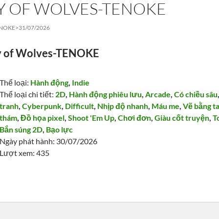
Y OF WOLVES-TENOKE
ENOKE>
31/07/2026
y of Wolves-TENOKE
Thể loại:
Hành động
,
Indie
Thể loại chi tiết:
2D
,
Hành động phiêu lưu
,
Arcade
,
Có chiều sâu
tranh
,
Cyberpunk
,
Difficult
,
Nhịp độ nhanh
,
Máu me
,
Vẽ bằng t
thám
,
Đồ họa pixel
,
Shoot 'Em Up
,
Chơi đơn
,
Giàu cốt truyện
,
T
Bắn súng 2D
,
Bạo lực
Ngày phát hành: 30/07/2026
Lượt xem: 435