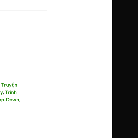
,
Truyện
ay
,
Trinh
op-Down
,