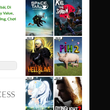
bài
,
Di
y Value
,
ởng
,
Chơi
CESS