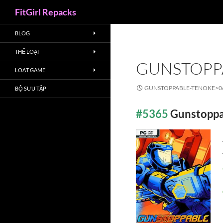
Search
FitGirl Repacks
BLOG
THỂ LOẠI
GUNSTOPP
LOẠT GAME
GUNSTOPPABLE-TENOKE>
0
BỘ SƯU TẬP
#5365
Gunstopp