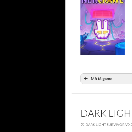
Mô tả game
DARK LIGH
DARK LIGHT SURVIVOR V0.2