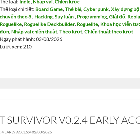
Thể loại:
Indie
,
Nhập vai
,
Chiến lược
Thể loại chi tiết:
Board Game
,
Thẻ bài
,
Cyberpunk
,
Xây dựng bộ 
chuyển theo ô
,
Hacking
,
Suy luận
,
Programming
,
Giải đố
,
Repla
Roguelike
,
Roguelike Deckbuilder
,
Roguelite
,
Khoa học viễn tư
đơn
,
Nhập vai chiến thuật
,
Theo lượt
,
Chiến thuật theo lượt
Ngày phát hành: 03/08/2026
Lượt xem: 210
T SURVIVOR V0.2.4 EARLY AC
.4 EARLY ACCESS>
02/08/2026