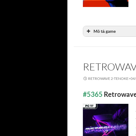
Mô tả game
RETROWAV
RETROWAVE 2-TENOKE>
04
#5365
Retrowav