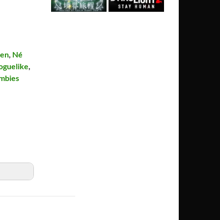
ven
,
Né
oguelike
,
mbies