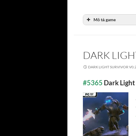
Mô tả game
DARK LIGH
DARK LIGHT SURVIVOR V0.2
#5365
Dark Light