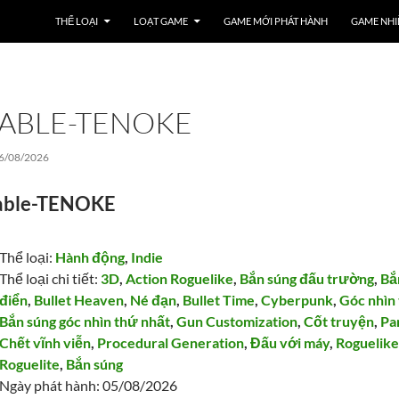
THỂ LOẠI
LOẠT GAME
GAME MỚI PHÁT HÀNH
GAME NHI
ABLE-TENOKE
6/08/2026
able-TENOKE
Thể loại:
Hành động
,
Indie
Thể loại chi tiết:
3D
,
Action Roguelike
,
Bắn súng đấu trường
,
Bắ
điển
,
Bullet Heaven
,
Né đạn
,
Bullet Time
,
Cyberpunk
,
Góc nhìn
Bắn súng góc nhìn thứ nhất
,
Gun Customization
,
Cốt truyện
,
Pa
Chết vĩnh viễn
,
Procedural Generation
,
Đấu với máy
,
Roguelik
Roguelite
,
Bắn súng
Ngày phát hành: 05/08/2026