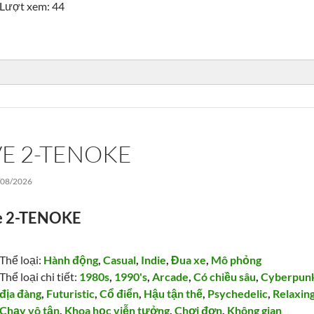
Lượt xem: 44
E 2-TENOKE
/08/2026
e 2-TENOKE
Thể loại:
Hành động
,
Casual
,
Indie
,
Đua xe
,
Mô phỏng
Thể loại chi tiết:
1980s
,
1990's
,
Arcade
,
Có chiều sâu
,
Cyberpun
địa đàng
,
Futuristic
,
Cổ điển
,
Hậu tận thế
,
Psychedelic
,
Relaxin
Chạy vô tận
,
Khoa học viễn tưởng
,
Chơi đơn
,
Không gian