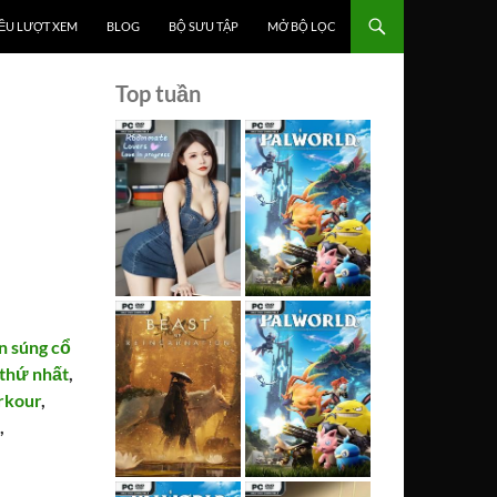
ỀU LƯỢT XEM
BLOG
BỘ SƯU TẬP
MỞ BỘ LỌC
Top tuần
n súng cổ
 thứ nhất
,
rkour
,
e
,