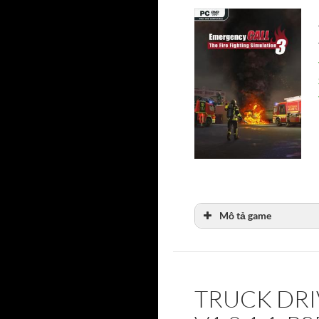
Mô tả game
TRUCK DR