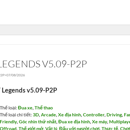
 LEGENDS V5.09-P2P
P2P>
07/08/2026
 Legends v5.09-P2P
Thể loại:
Đua xe
,
Thể thao
Thể loại chi tiết:
3D
,
Arcade
,
Xe địa hình
,
Controller
,
Driving
,
Fa
Friendly
,
Góc nhìn thứ nhất
,
Đua xe địa hình
,
Xe máy
,
Multiplay
Offroad
,
Thế giới mở
,
Vật lý
,
Đấu với người chơi
,
Thực tế
,
Chơ