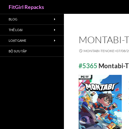
Search
FitGirl Repacks
BLOG
THỂ LOẠI
MONTABI-
LOẠT GAME
MONTABI-TENOKE>
07/08/
BỘ SƯU TẬP
#5365
Montabi-