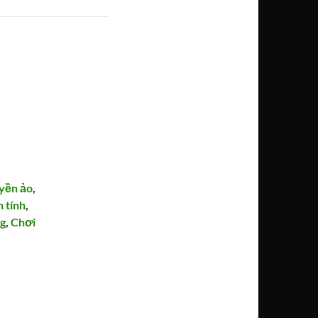
yền ảo
,
 tính
,
ng
,
Chơi