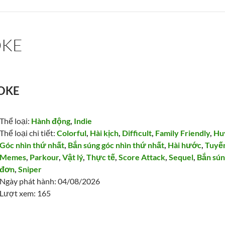
OKE
NOKE
Thể loại:
Hành động
,
Indie
Thể loại chi tiết:
Colorful
,
Hài kịch
,
Difficult
,
Family Friendly
,
Hu
Góc nhìn thứ nhất
,
Bắn súng góc nhìn thứ nhất
,
Hài hước
,
Tuyến
Memes
,
Parkour
,
Vật lý
,
Thực tế
,
Score Attack
,
Sequel
,
Bắn sú
đơn
,
Sniper
Ngày phát hành: 04/08/2026
Lượt xem: 165