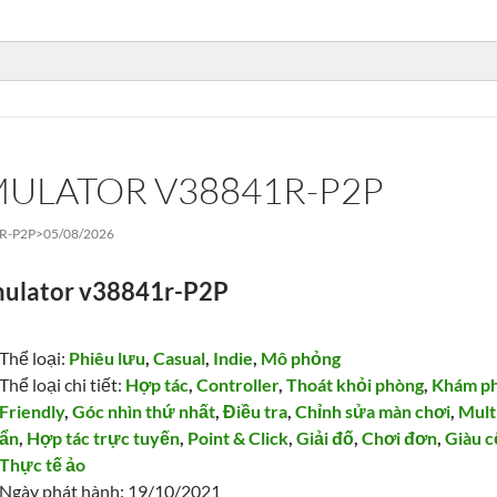
MULATOR V38841R-P2P
R-P2P>
05/08/2026
mulator v38841r-P2P
Thể loại:
Phiêu lưu
,
Casual
,
Indie
,
Mô phỏng
Thể loại chi tiết:
Hợp tác
,
Controller
,
Thoát khỏi phòng
,
Khám p
Friendly
,
Góc nhìn thứ nhất
,
Điều tra
,
Chỉnh sửa màn chơi
,
Mult
ẩn
,
Hợp tác trực tuyến
,
Point & Click
,
Giải đố
,
Chơi đơn
,
Giàu c
Thực tế ảo
Ngày phát hành: 19/10/2021