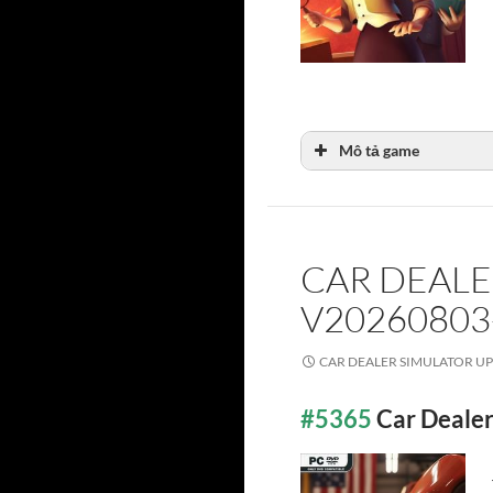
Mô tả game
CAR DEALE
V2026080
CAR DEALER SIMULATOR UP
#5365
Car Deale