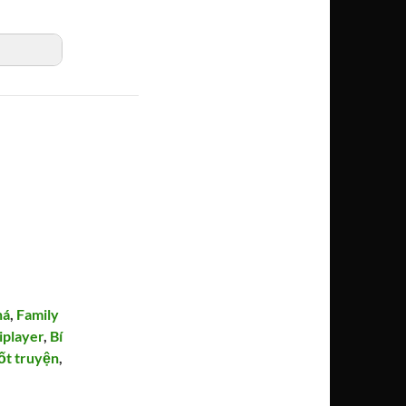
há
,
Family
iplayer
,
Bí
ốt truyện
,