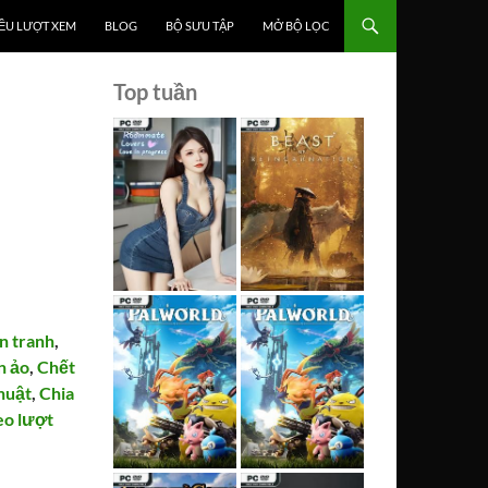
ỀU LƯỢT XEM
BLOG
BỘ SƯU TẬP
MỞ BỘ LỌC
Top tuần
n tranh
,
n ảo
,
Chết
huật
,
Chia
eo lượt