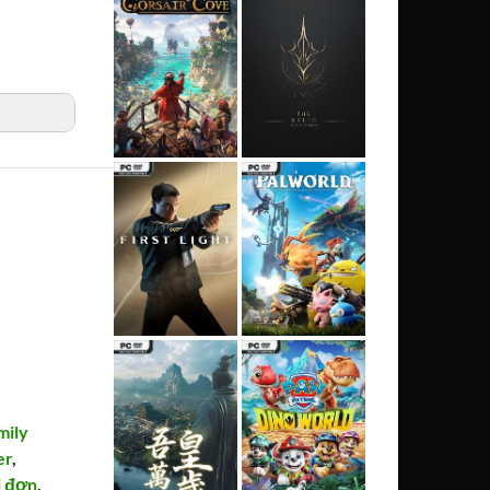
mily
er
,
i đơn
,