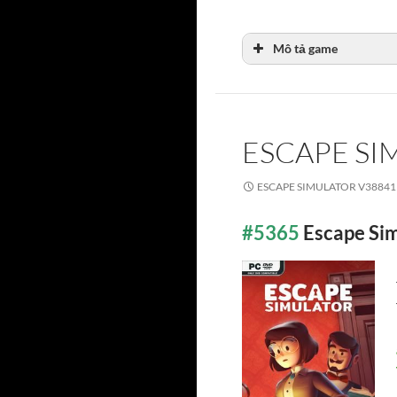
Mô tả game
ESCAPE SI
ESCAPE SIMULATOR V38841
#5365
Escape Si