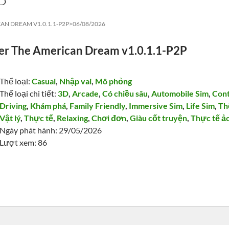
P
AN DREAM V1.0.1.1-P2P>
06/08/2026
ver The American Dream v1.0.1.1-P2P
Thể loại:
Casual
,
Nhập vai
,
Mô phỏng
Thể loại chi tiết:
3D
,
Arcade
,
Có chiều sâu
,
Automobile Sim
,
Cont
Driving
,
Khám phá
,
Family Friendly
,
Immersive Sim
,
Life Sim
,
Th
Vật lý
,
Thực tế
,
Relaxing
,
Chơi đơn
,
Giàu cốt truyện
,
Thực tế ả
Ngày phát hành: 29/05/2026
Lượt xem: 86