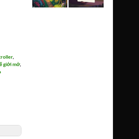
roller
,
ế giới mở
,
o