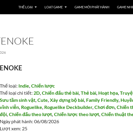
THỂ LOẠI
LOẠT GAME
GAME MỚI PHÁT HÀNH
GAME NHI
TENOKE
2026
TENOKE
Thể loại:
Indie
,
Chiến lược
Thể loại chi tiết:
2D
,
Chiến đấu thẻ bài
,
Thẻ bài
,
Hoạt họa
,
Truyệ
Sưu tầm sinh vật
,
Cute
,
Xây dựng bộ bài
,
Family Friendly
,
Huyề
vĩnh viễn
,
Roguelike
,
Roguelike Deckbuilder
,
Chơi đơn
,
Chiến t
đội
,
Chiến đấu theo lượt
,
Chiến lược theo lượt
,
Chiến thuật th
Ngày phát hành: 06/08/2026
Lượt xem: 25