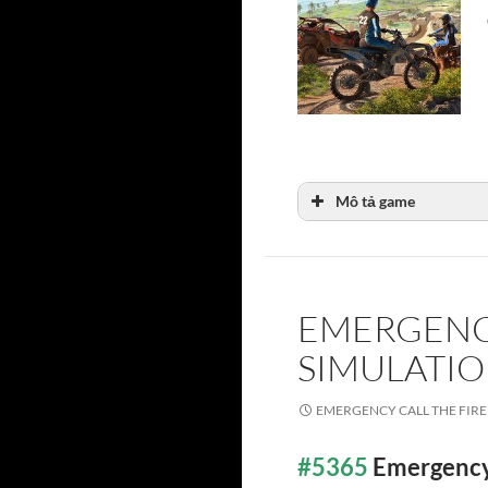
Mô tả game
EMERGENCY
SIMULATIO
EMERGENCY CALL THE FIRE
#5365
Emergency 