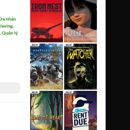
sửa nhân
laxing
,
,
Quản lý