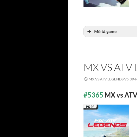
Mô tả game
MX VS ATV
MX VS ATV LEGENDS V5.09-
#5365
MX vs ATV