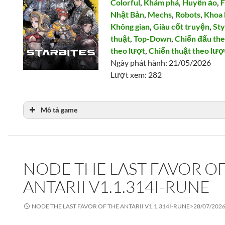
Colorful
,
Khám phá
,
Huyền ảo
,
F
Nhật Bản
,
Mechs
,
Robots
,
Khoa 
Không gian
,
Giàu cốt truyện
,
Sty
thuật
,
Top-Down
,
Chiến đấu the
theo lượt
,
Chiến thuật theo lượ
Ngày phát hành: 21/05/2026
Lượt xem: 282
Mô tả game
NODE THE LAST FAVOR O
ANTARII V1.1.314I-RUNE
NODE THE LAST FAVOR OF THE ANTARII V1.1.314I-RUNE>
28/07/202