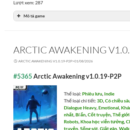
Lượt xem: 287
Mô tả game
ARCTIC AWAKENING V1.0.
ARCTIC AWAKENING V1.0.19-P2P>
01/08/2026
#5365
Arctic Awakening v1.0.19-P2P
Thể loại:
Phiêu lưu
,
Indie
Thể loại chi tiết:
3D
,
Có chiều sâ
Dialogue Heavy
,
Emotional
,
Khá
nhất
,
Bí ẩn
,
Cốt truyện
,
Thế giớ
Robots
,
Khoa học viễn tưởng
,
C
truyện
,
Sống sót
,
Giật gân
,
Walk