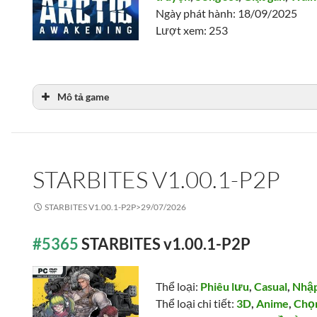
Ngày phát hành: 18/09/2025
Lượt xem: 253
Mô tả game
STARBITES V1.00.1-P2P
STARBITES V1.00.1-P2P>
29/07/2026
#5365
STARBITES v1.00.1-P2P
Thể loại:
Phiêu lưu
,
Casual
,
Nhập
Thể loại chi tiết:
3D
,
Anime
,
Chọn