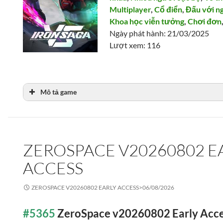
Multiplayer
,
Cổ điển
,
Đấu với n
Khoa học viễn tưởng
,
Chơi đơn
Ngày phát hành: 21/03/2025
Lượt xem: 116
Mô tả game
ZEROSPACE V20260802 E
ACCESS
ZEROSPACE V20260802 EARLY ACCESS>
06/08/2026
#5365
ZeroSpace v20260802 Early Acc