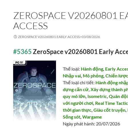
ZEROSPACE V20260801 E
ACCESS
ZEROSPACE V20260801 EARLY ACCESS>
03/08/2026
#5365
ZeroSpace v20260801 Early Acc
Thể loại:
Hành động
,
Early Acce
Nhập vai
,
Mô phỏng
,
Chiến lượ
Thể loại chi tiết:
Hành động nhập
dựng căn cứ
,
Xây dựng thành p
quy mô lớn
,
Isometric
,
Quân đội
với người chơi
,
Real Time Tacti
thời gian thực
,
Giàu cốt truyện
,
Sống sót
,
Wargame
Ngày phát hành: 20/07/2026