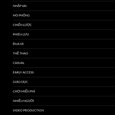
NHẬP VAI
MÔ PHỎNG
CHIẾN LƯỢC
PHIÊU LƯU
ĐUA XE
THỂ THAO
CASUAL
EARLY ACCESS
GIÁO DỤC
CHƠI MIỄN PHÍ
NHIỀU NGƯỜI
VIDEO PRODUCTION