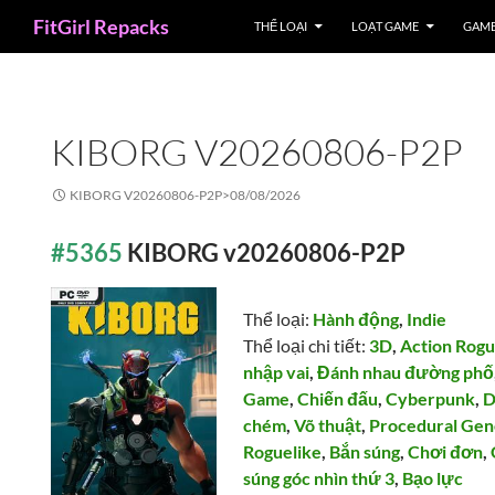
Search
FitGirl Repacks
THỂ LOẠI
LOẠT GAME
GAME
KIBORG V20260806-P2P
KIBORG V20260806-P2P>
08/08/2026
#5365
KIBORG v20260806-P2P
Thể loại:
Hành động
,
Indie
Thể loại chi tiết:
3D
,
Action Rogu
nhập vai
,
Đánh nhau đường phố
Game
,
Chiến đấu
,
Cyberpunk
,
D
chém
,
Võ thuật
,
Procedural Gen
Roguelike
,
Bắn súng
,
Chơi đơn
,
súng góc nhìn thứ 3
,
Bạo lực