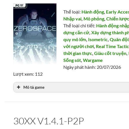
Thể loại:
Hành động
,
Early Acce
Nhập vai
,
Mô phỏng
,
Chiến lượ
Thể loại chi tiết:
Hành động nhập
dựng căn cứ
,
Xây dựng thành p
quy mô lớn
,
Isometric
,
Quân đội
với người chơi
,
Real Time Tacti
thời gian thực
,
Giàu cốt truyện
,
Sống sót
,
Wargame
Ngày phát hành: 20/07/2026
Lượt xem: 112
Mô tả game
30XX V1.4.1-P2P