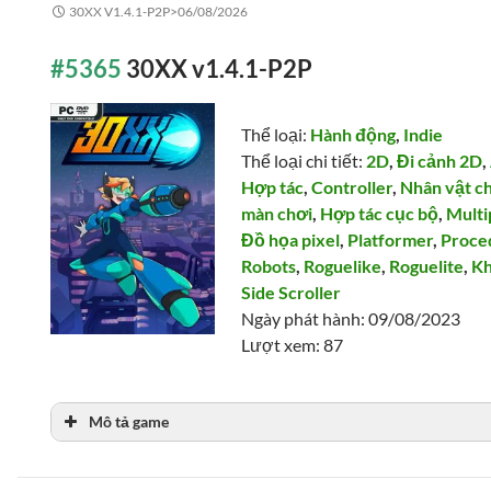
30XX V1.4.1-P2P>
06/08/2026
#5365
30XX v1.4.1-P2P
Thể loại:
Hành động
,
Indie
Thể loại chi tiết:
2D
,
Đi cảnh 2D
,
Hợp tác
,
Controller
,
Nhân vật c
màn chơi
,
Hợp tác cục bộ
,
Multi
Đồ họa pixel
,
Platformer
,
Proce
Robots
,
Roguelike
,
Roguelite
,
Kh
Side Scroller
Ngày phát hành: 09/08/2023
Lượt xem: 87
Mô tả game