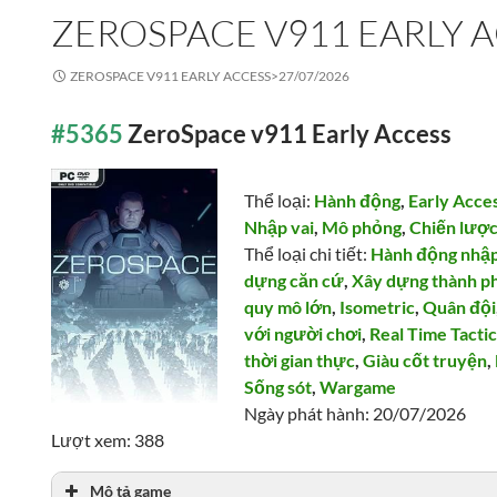
ZEROSPACE V911 EARLY 
ZEROSPACE V911 EARLY ACCESS>
27/07/2026
#5365
ZeroSpace v911 Early Access
Thể loại:
Hành động
,
Early Acce
Nhập vai
,
Mô phỏng
,
Chiến lượ
Thể loại chi tiết:
Hành động nhập
dựng căn cứ
,
Xây dựng thành p
quy mô lớn
,
Isometric
,
Quân đội
với người chơi
,
Real Time Tacti
thời gian thực
,
Giàu cốt truyện
,
Sống sót
,
Wargame
Ngày phát hành: 20/07/2026
Lượt xem: 388
Mô tả game