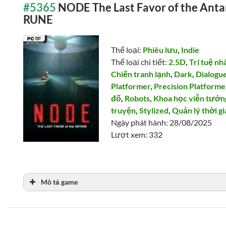
#5365
NODE The Last Favor of the Antar
RUNE
Thể loại:
Phiêu lưu
,
Indie
Thể loại chi tiết:
2.5D
,
Trí tuệ nh
Chiến tranh lạnh
,
Dark
,
Dialogu
Platformer
,
Precision Platforme
đố
,
Robots
,
Khoa học viễn tưởn
truyện
,
Stylized
,
Quản lý thời g
Ngày phát hành: 28/08/2025
Lượt xem: 332
Mô tả game