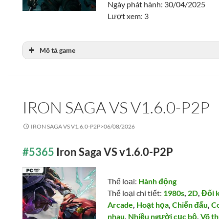
Ngày phát hành: 30/04/2025
Lượt xem: 3
Mô tả game
IRON SAGA VS V1.6.0-P2P
IRON SAGA VS V1.6.0-P2P>
06/08/2026
#5365
Iron Saga VS v1.6.0-P2P
Thể loại:
Hành động
Thể loại chi tiết:
1980s
,
2D
,
Đối 
Arcade
,
Hoạt họa
,
Chiến đấu
,
C
nhau
,
Nhiều người cục bộ
,
Võ t