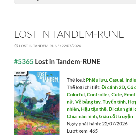
LOST IN TANDEM-RUNE
LOST IN TANDEM-RUNE>
22/07/2026
#5365
Lost in Tandem-RUNE
Thể loại:
Phiêu lưu
,
Casual
,
Indi
Thể loại chi tiết:
Đi cảnh 2D
,
Có 
Colorful
,
Controller
,
Cute
,
Emot
nữ
,
Vẽ bằng tay
,
Tuyến tính
,
Hợp
nhiên
,
Hậu tận thế
,
Đi cảnh giải
Chia màn hình
,
Giàu cốt truyện
Ngày phát hành: 22/07/2026
Lượt xem: 465