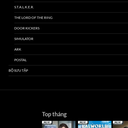
S.T.A.L.K.E.R.
THE LORD OF THE RING
DOOR KICKERS
SIMULATOR
ARK
POSTAL
BỘ SƯU TẬP
Top tháng