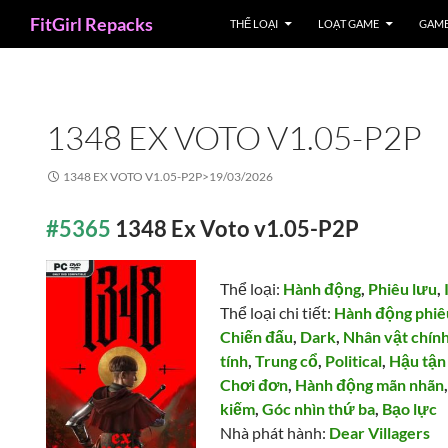
Search
FitGirl Repacks
THỂ LOẠI
LOẠT GAME
GAME
1348 EX VOTO V1.05-P2P
1348 EX VOTO V1.05-P2P>
19/03/2026
#5365
1348 Ex Voto v1.05-P2P
Thể loại:
Hành động
,
Phiêu lưu
,
Thể loại chi tiết:
Hành động phiê
Chiến đấu
,
Dark
,
Nhân vật chín
tính
,
Trung cổ
,
Political
,
Hậu tận
Chơi đơn
,
Hành động mãn nhãn
kiếm
,
Góc nhìn thứ ba
,
Bạo lực
Nhà phát hành:
Dear Villagers