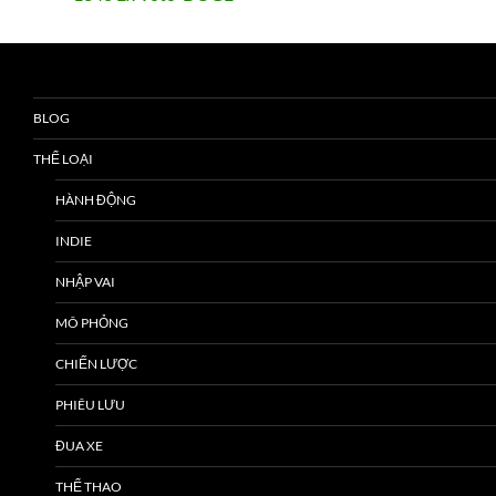
BLOG
THỂ LOẠI
HÀNH ĐỘNG
INDIE
NHẬP VAI
MÔ PHỎNG
CHIẾN LƯỢC
PHIÊU LƯU
ĐUA XE
THỂ THAO