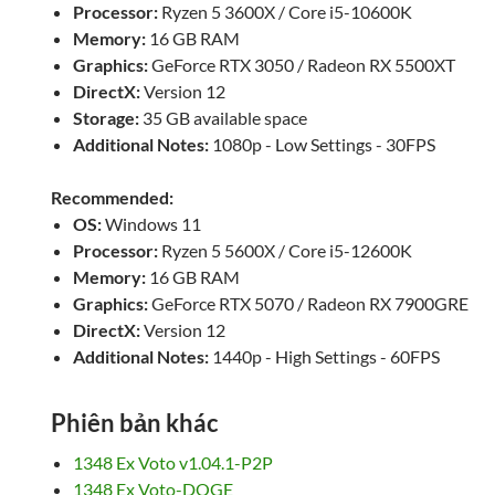
Processor:
Ryzen 5 3600X / Core i5-10600K
Memory:
16 GB RAM
Graphics:
GeForce RTX 3050 / Radeon RX 5500XT
DirectX:
Version 12
Storage:
35 GB available space
Additional Notes:
1080p - Low Settings - 30FPS
Recommended:
OS:
Windows 11
Processor:
Ryzen 5 5600X / Core i5-12600K
Memory:
16 GB RAM
Graphics:
GeForce RTX 5070 / Radeon RX 7900GRE
DirectX:
Version 12
Additional Notes:
1440p - High Settings - 60FPS
Phiên bản khác
1348 Ex Voto v1.04.1-P2P
1348 Ex Voto-DOGE