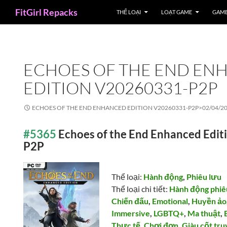
Search
FitGirl Repacks
THỂ LOẠI
LOẠT GAME
GAME
ECHOES OF THE END EN
EDITION V20260331-P2P
ECHOES OF THE END ENHANCED EDITION V20260331-P2P>
02/04/2
#5365
Echoes of the End Enhanced Edi
P2P
Thể loại:
Hành động
,
Phiêu lưu
Thể loại chi tiết:
Hành động phiê
Chiến đấu
,
Emotional
,
Huyền ảo
Immersive
,
LGBTQ+
,
Ma thuật
,
Thực tế
,
Chơi đơn
,
Giàu cốt tr