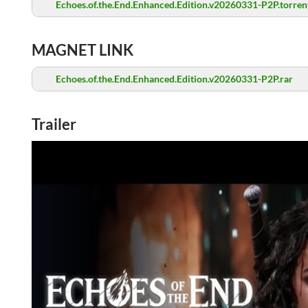
Echoes.of.the.End.Enhanced.Edition.v20260331-P2P.torren
MAGNET LINK
Echoes.of.the.End.Enhanced.Edition.v20260331-P2P.rar
Trailer