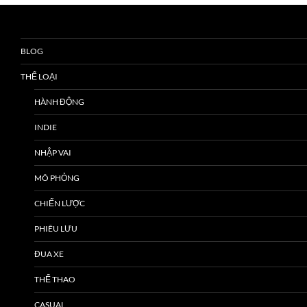
BLOG
THỂ LOẠI
HÀNH ĐỘNG
INDIE
NHẬP VAI
MÔ PHỎNG
CHIẾN LƯỢC
PHIÊU LƯU
ĐUA XE
THỂ THAO
CASUAL