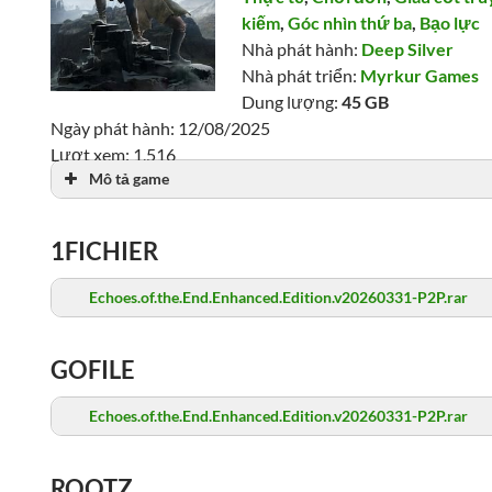
kiếm
,
Góc nhìn thứ ba
,
Bạo lực
Nhà phát hành:
Deep Silver
Nhà phát triển:
Myrkur Games
Dung lượng:
45 GB
Ngày phát hành: 12/08/2025
Lượt xem: 1,516
Mô tả game
1FICHIER
Echoes.of.the.End.Enhanced.Edition.v20260331-P2P.rar
GOFILE
Echoes.of.the.End.Enhanced.Edition.v20260331-P2P.rar
ROOTZ