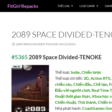
Search
FitGirl Repacks
THỂ LOẠI
LOẠT GAME
GAME
2089 SPACE DIVIDED-TE
2089 SPACE DIVIDED-TENOKE>
04/12/2024
#5365
2089 Space Divided-TENOKE
Thể loại:
Indie
,
Chiến lược
Thể loại chi tiết:
3D
,
Action RTS
chiều sâu
,
Chiến đấu
,
Chế tạo
,
F
Đấu với người chơi
,
Real Time T
thuật thời gian thực
,
Khoa học 
Chiến thuật
,
Thủ thành
,
Chiến t
Nhà phát hành:
CoastGames G