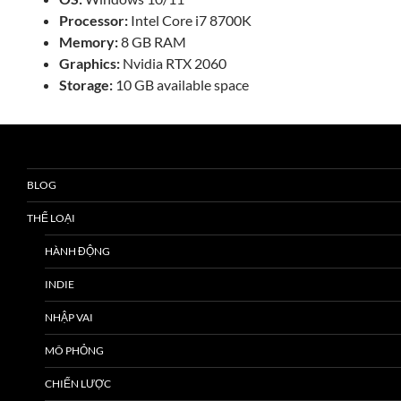
Processor:
Intel Core i7 8700K
Memory:
8 GB RAM
Graphics:
Nvidia RTX 2060
Storage:
10 GB available space
BLOG
THỂ LOẠI
HÀNH ĐỘNG
INDIE
NHẬP VAI
MÔ PHỎNG
CHIẾN LƯỢC