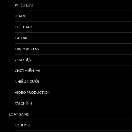
PHIÊU LƯU
ĐUA XE
THỂ THAO
CASUAL
EARLY ACCESS
GIÁO DỤC
CHƠI MIỄN PHÍ
NHIỀU NGƯỜI
VIDEO PRODUCTION
TÀI CHÍNH
LOẠT GAME
TOUHOU