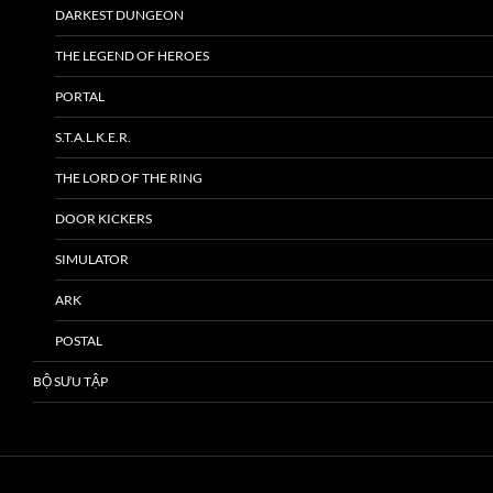
DARKEST DUNGEON
THE LEGEND OF HEROES
PORTAL
S.T.A.L.K.E.R.
THE LORD OF THE RING
DOOR KICKERS
SIMULATOR
ARK
POSTAL
BỘ SƯU TẬP