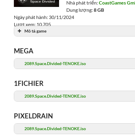
Nhà phát triển:
CoastGames G
Dung lượng:
8 GB
Ngày phát hành: 30/11/2024
Lượt xem: 10,705
Mô tả game
MEGA
2089.Space.Divided-TENOKE.iso
1FICHIER
2089.Space.Divided-TENOKE.iso
PIXELDRAIN
2089.Space.Divided-TENOKE.iso