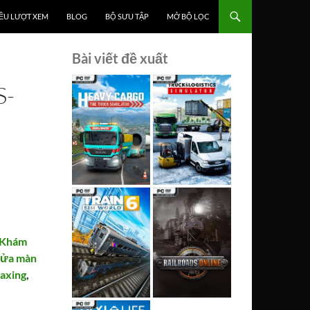
ỀU LƯỢT XEM
BLOG
BỘ SƯU TẬP
MỞ BỘ LỌC
Bài viết đề xuất
S-
Khám
sửa màn
laxing
,