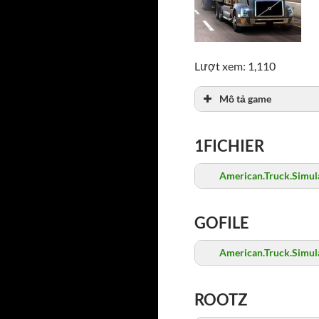
Lượt xem: 1,110
Mô tả game
1FICHIER
American.Truck.Simula
GOFILE
American.Truck.Simula
ROOTZ