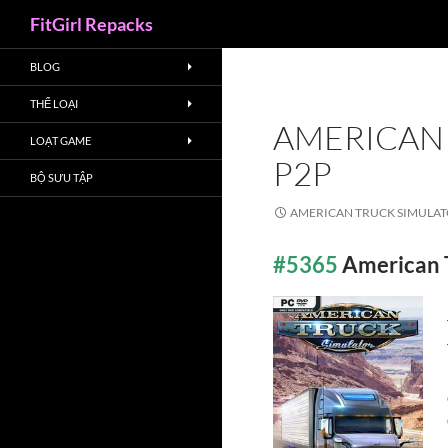
Search
FitGirl Repacks
BLOG
THỂ LOẠI
AMERICAN 
LOẠT GAME
P2P
BỘ SƯU TẬP
AMERICAN TRUCK SIMULATO
#5365
American 