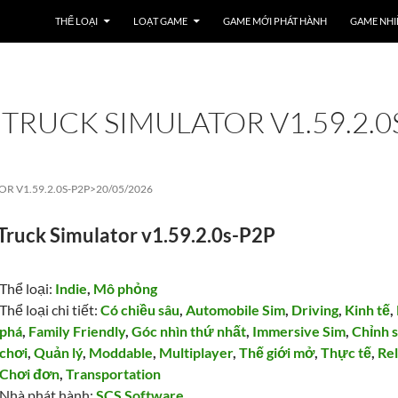
THỂ LOẠI
LOẠT GAME
GAME MỚI PHÁT HÀNH
GAME NHI
TRUCK SIMULATOR V1.59.2.0
R V1.59.2.0S-P2P>
20/05/2026
Truck Simulator v1.59.2.0s-P2P
Thể loại:
Indie
,
Mô phỏng
Thể loại chi tiết:
Có chiều sâu
,
Automobile Sim
,
Driving
,
Kinh tế
,
phá
,
Family Friendly
,
Góc nhìn thứ nhất
,
Immersive Sim
,
Chỉnh 
chơi
,
Quản lý
,
Moddable
,
Multiplayer
,
Thế giới mở
,
Thực tế
,
Re
Chơi đơn
,
Transportation
Nhà phát hành:
SCS Software