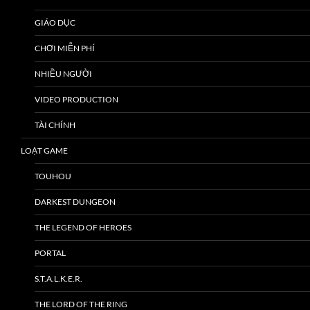
GIÁO DỤC
CHƠI MIỄN PHÍ
NHIỀU NGƯỜI
VIDEO PRODUCTION
TÀI CHÍNH
LOẠT GAME
TOUHOU
DARKEST DUNGEON
THE LEGEND OF HEROES
PORTAL
S.T.A.L.K.E.R.
THE LORD OF THE RING