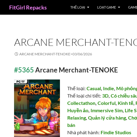
Search
FitGirl Repacks
THỂ LOẠI
LOẠT GAME
GAME
ARCANE MERCHANT-TEN
ARCANE MERCHANT-TENOKE>
03/06/2026
#5365
Arcane Merchant-TENOKE
Thể loại:
Casual
,
Indie
,
Mô phỏn
Thể loại chi tiết:
3D
,
Có chiều sâ
Collectathon
,
Colorful
,
Kinh tế
,
Huyền ảo
,
Immersive Sim
,
Life 
Relaxing
,
Quản lý cửa hàng
,
Chơ
bán
Nhà phát hành:
Findie Studios