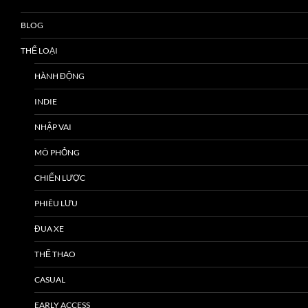
BLOG
THỂ LOẠI
HÀNH ĐỘNG
INDIE
NHẬP VAI
MÔ PHỎNG
CHIẾN LƯỢC
PHIÊU LƯU
ĐUA XE
THỂ THAO
CASUAL
EARLY ACCESS