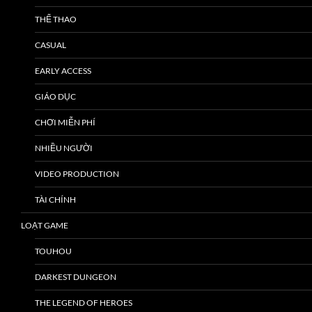
THỂ THAO
CASUAL
EARLY ACCESS
GIÁO DỤC
CHƠI MIỄN PHÍ
NHIỀU NGƯỜI
VIDEO PRODUCTION
TÀI CHÍNH
LOẠT GAME
TOUHOU
DARKEST DUNGEON
THE LEGEND OF HEROES