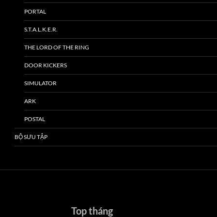
PORTAL
S.T.A.L.K.E.R.
THE LORD OF THE RING
DOOR KICKERS
SIMULATOR
ARK
POSTAL
BỘ SƯU TẬP
Top tháng