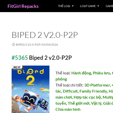
Search
FitGirl Repacks
THỂ LOẠI
LOẠT GAME
GAME
BIPED 2 V2.0-P2P
BIPED 2 V2.0-P2P>
05/04/2026
#5365
Biped 2 v2.0-P2P
Thể loại:
Hành động
,
Phiêu lưu
,
phỏng
Thể loại chi tiết:
3D Platformer
,
tác
,
Difficult
,
Family Friendly
,
H
màn chơi
,
Hợp tác cục bộ
,
Multi
tuyến
,
Thế giới mở
,
Vật lý
,
Giải 
Chia màn hình