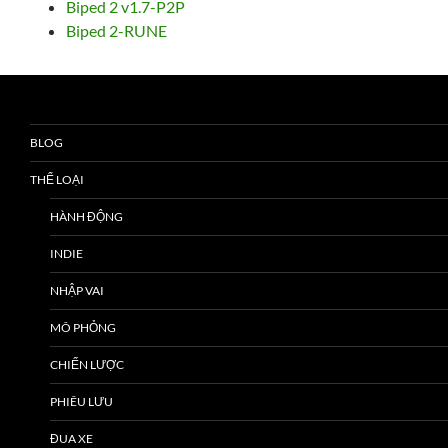
Biped 2 v1.7-P2P
Biped 2-RUNE
BLOG
THỂ LOẠI
HÀNH ĐỘNG
INDIE
NHẬP VAI
MÔ PHỎNG
CHIẾN LƯỢC
PHIÊU LƯU
ĐUA XE