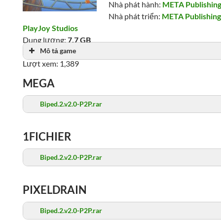
Nhà phát hành:
META Publishin
Nhà phát triển:
META Publishin
PlayJoy Studios
Dung lượng:
7.7 GB
Mô tả game
Ngày phát hành: 05/11/2025
Lượt xem: 1,389
MEGA
Biped.2.v2.0-P2P.rar
1FICHIER
Biped.2.v2.0-P2P.rar
PIXELDRAIN
Biped.2.v2.0-P2P.rar