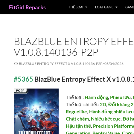
Search
FitGirl Repacks
THỂ LOẠI
LOẠT GAME
GAME
BLAZBLUE ENTROPY EFFE
V1.0.8.140136-P2P
BLAZBLUE ENTROPY EFFECT X V1.0.8.140136-P2P>
08/04/2026
#5365
BlazBlue Entropy Effect X v1.0.
Thể loại:
Hành động
,
Phiêu lưu
,
Thể loại chi tiết:
2D
,
Đối kháng 
Roguelike
,
Hành động phiêu lưu
Chặt chém
,
Nhiều kết cục
,
Đồ họ
Hậu tận thế
,
Precision Platform
Generation
,
Replay Value
,
Chơi