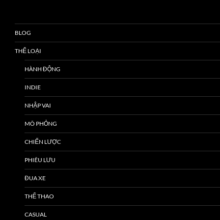
BLOG
THỂ LOẠI
HÀNH ĐỘNG
INDIE
NHẬP VAI
MÔ PHỎNG
CHIẾN LƯỢC
PHIÊU LƯU
ĐUA XE
THỂ THAO
CASUAL