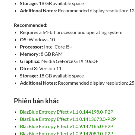
Storage:
18 GB available space
Additional Notes:
Recommended display resolution: 12
Recommended:
Requires a 64-bit processor and operating system
OS:
Windows 10
Processor:
Intel Core i5+
Memory:
8 GB RAM
Graphics:
Nvidia GeForce GTX 1060+
DirectX:
Version 11
Storage:
18 GB available space
Additional Notes:
Recommended display resolution: 25
Phiên bản khác
BlazBlue Entropy Effect v1.1.0.144198.0-P2P
BlazBlue Entropy Effect v1.1.0.1413673.0-P2P
BlazBlue Entropy Effect v1.0.9.142185.0-P2P
BlazBlue Entropy Effect v1.0.9.142083.0-P2P