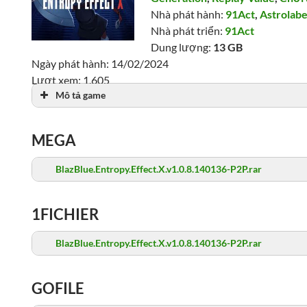
Nhà phát hành:
91Act
,
Astrolab
Nhà phát triển:
91Act
Dung lượng:
13 GB
Ngày phát hành: 14/02/2024
Lượt xem: 1,605
Mô tả game
MEGA
BlazBlue.Entropy.Effect.X.v1.0.8.140136-P2P.rar
1FICHIER
BlazBlue.Entropy.Effect.X.v1.0.8.140136-P2P.rar
GOFILE