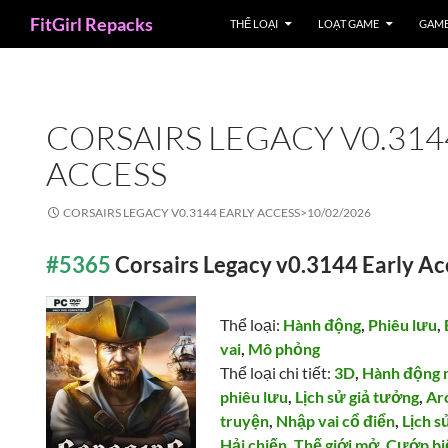
Search
FitGirl Repacks
THỂ LOẠI
LOẠT GAME
GAME
CORSAIRS LEGACY V0.314
ACCESS
CORSAIRS LEGACY V0.3144 EARLY ACCESS>
10/02/2026
#5365
Corsairs Legacy v0.3144 Early Ac
Thể loại:
Hành động
,
Phiêu lưu
,
vai
,
Mô phỏng
Thể loại chi tiết:
3D
,
Hành động 
phiêu lưu
,
Lịch sử giả tưởng
,
Ar
truyện
,
Nhập vai cổ điển
,
Lịch s
Hải chiến
,
Thế giới mở
,
Cướp bi