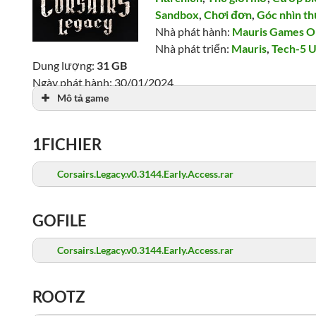
Sandbox
,
Chơi đơn
,
Góc nhìn th
Nhà phát hành:
Mauris Games 
Nhà phát triển:
Mauris
,
Tech-5 
Dung lượng:
31 GB
Ngày phát hành: 30/01/2024
Mô tả game
Lượt xem: 2,041
1FICHIER
Corsairs.Legacy.v0.3144.Early.Access.rar
GOFILE
Corsairs.Legacy.v0.3144.Early.Access.rar
ROOTZ