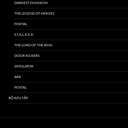
DARKEST DUNGEON
THE LEGEND OF HEROES
PORTAL
S.T.A.L.K.E.R.
THE LORD OF THE RING
DOOR KICKERS
SIMULATOR
ARK
POSTAL
BỘ SƯU TẬP