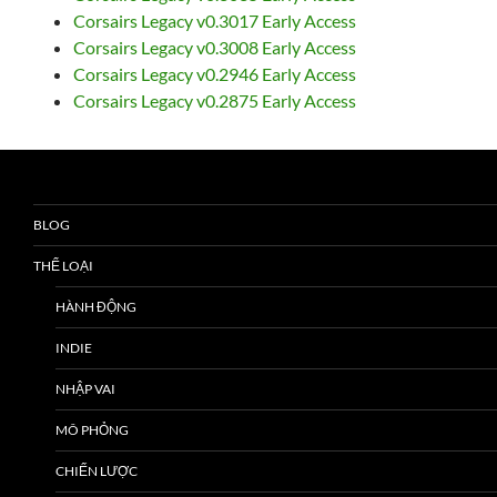
Corsairs Legacy v0.3017 Early Access
Corsairs Legacy v0.3008 Early Access
Corsairs Legacy v0.2946 Early Access
Corsairs Legacy v0.2875 Early Access
BLOG
THỂ LOẠI
HÀNH ĐỘNG
INDIE
NHẬP VAI
MÔ PHỎNG
CHIẾN LƯỢC