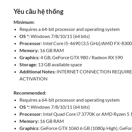
Yêu cầu hệ thống
Minimum:
Requires a 64-bit processor and operating system
OS *:
Windows 7/8/10/11 (64 bits)
Processor:
Intel Core i5-4690 (3.5 GHz)/AMD FX-8300
Memory:
16 GB RAM
Graphics:
4 GB, GeForce GTX 980 / Radeon RX 590
Storage:
13 GB available space
Additional Notes:
INTERNET CONNECTION REQUIR
ACTIVATION
Recommended:
Requires a 64-bit processor and operating system
OS *:
Windows 7/8/10/11 (64 bits)
Processor:
Intel Quad Core i7 3770K or AMD Ryzen 5
Memory:
16 GB RAM
Graphics:
GeForce GTX 1060 6 GB (1080p High), GeFo