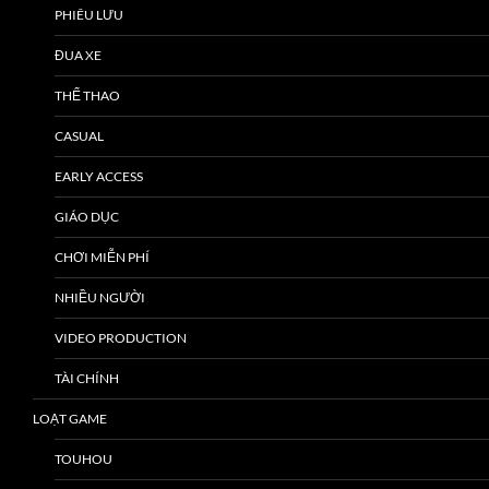
PHIÊU LƯU
ĐUA XE
THỂ THAO
CASUAL
EARLY ACCESS
GIÁO DỤC
CHƠI MIỄN PHÍ
NHIỀU NGƯỜI
VIDEO PRODUCTION
TÀI CHÍNH
LOẠT GAME
TOUHOU