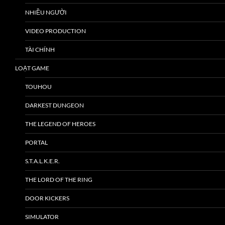
NHIỀU NGƯỜI
VIDEO PRODUCTION
TÀI CHÍNH
LOẠT GAME
TOUHOU
DARKEST DUNGEON
THE LEGEND OF HEROES
PORTAL
S.T.A.L.K.E.R.
THE LORD OF THE RING
DOOR KICKERS
SIMULATOR