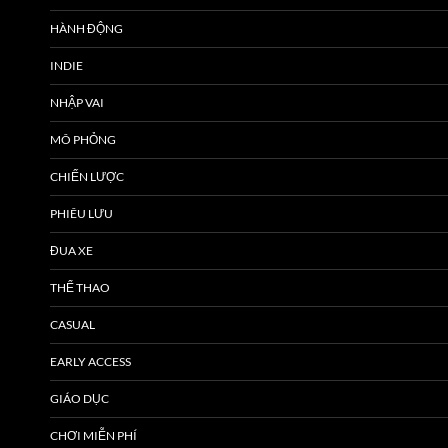
HÀNH ĐỘNG
INDIE
NHẬP VAI
MÔ PHỎNG
CHIẾN LƯỢC
PHIÊU LƯU
ĐUA XE
THỂ THAO
CASUAL
EARLY ACCESS
GIÁO DỤC
CHƠI MIỄN PHÍ