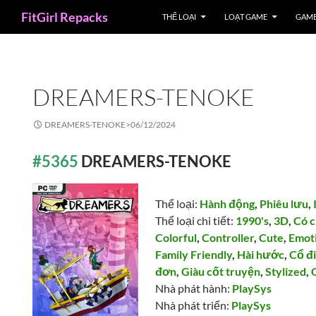
Search
FitGirl Repacks
THỂ LOẠI
LOẠT GAME
GAME
DREAMERS-TENOKE
DREAMERS-TENOKE>
06/12/2024
#5365
DREAMERS-TENOKE
Thể loại:
Hành động
,
Phiêu lưu
,
Thể loại chi tiết:
1990's
,
3D
,
Có c
Colorful
,
Controller
,
Cute
,
Emot
Family Friendly
,
Hài hước
,
Cổ đ
đơn
,
Giàu cốt truyện
,
Stylized
,
Nhà phát hành:
PlaySys
Nhà phát triển:
PlaySys