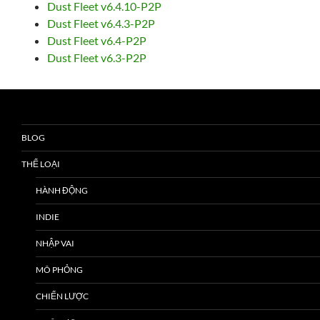
Dust Fleet v6.4.10-P2P
Dust Fleet v6.4.3-P2P
Dust Fleet v6.4-P2P
Dust Fleet v6.3-P2P
BLOG
THỂ LOẠI
HÀNH ĐỘNG
INDIE
NHẬP VAI
MÔ PHỎNG
CHIẾN LƯỢC