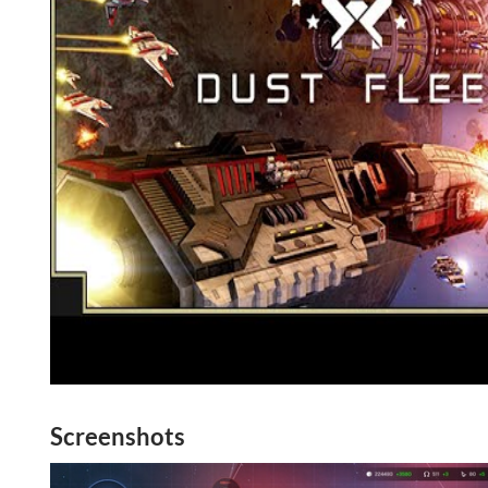
Screenshots