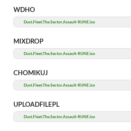
WDHO
Dust.Fleet.The.Sector.Assault-RUNE.iso
MIXDROP
Dust.Fleet.The.Sector.Assault-RUNE.iso
CHOMIKUJ
Dust.Fleet.The.Sector.Assault-RUNE.iso
UPLOADFILEPL
Dust.Fleet.The.Sector.Assault-RUNE.iso