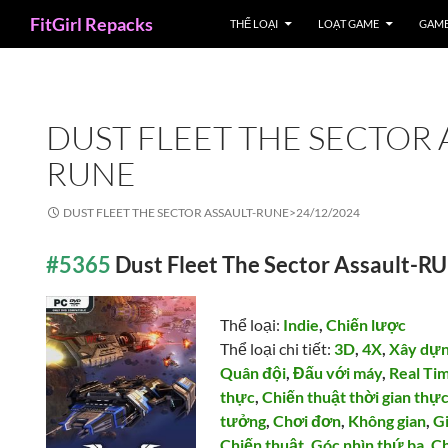
Search
FitGirl Repacks
THỂ LOẠI
LOẠT GAME
GAME
DUST FLEET THE SECTOR 
RUNE
DUST FLEET THE SECTOR ASSAULT-RUNE>
24/12/2024
#5365
Dust Fleet The Sector Assault-R
Thể loại:
Indie
,
Chiến lược
Thể loại chi tiết:
3D
,
4X
,
Xây dựn
Quân đội
,
Đấu với máy
,
Real Tim
thực
,
Chiến thuật thời gian thự
tưởng
,
Chơi đơn
,
Không gian
,
Gi
Chiến thuật
,
Góc nhìn thứ ba
,
Ch