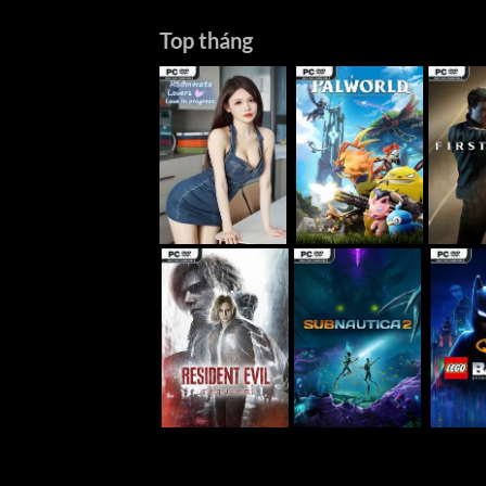
Top tháng