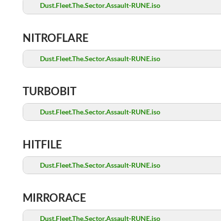
Dust.Fleet.The.Sector.Assault-RUNE.iso
NITROFLARE
Dust.Fleet.The.Sector.Assault-RUNE.iso
TURBOBIT
Dust.Fleet.The.Sector.Assault-RUNE.iso
HITFILE
Dust.Fleet.The.Sector.Assault-RUNE.iso
MIRRORACE
Dust.Fleet.The.Sector.Assault-RUNE.iso