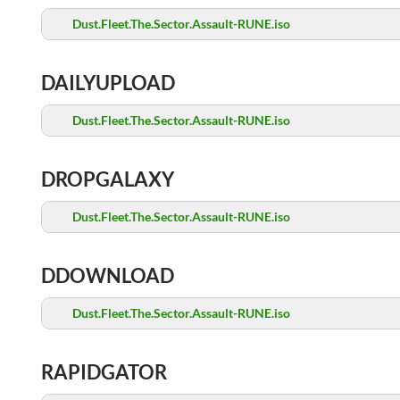
Dust.Fleet.The.Sector.Assault-RUNE.iso
DAILYUPLOAD
Dust.Fleet.The.Sector.Assault-RUNE.iso
DROPGALAXY
Dust.Fleet.The.Sector.Assault-RUNE.iso
DDOWNLOAD
Dust.Fleet.The.Sector.Assault-RUNE.iso
RAPIDGATOR