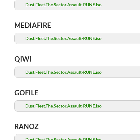
Dust.Fleet.The.Sector.Assault-RUNE.iso
MEDIAFIRE
Dust.Fleet.The.Sector.Assault-RUNE.iso
QIWI
Dust.Fleet.The.Sector.Assault-RUNE.iso
GOFILE
Dust.Fleet.The.Sector.Assault-RUNE.iso
RANOZ
Dust.Fleet.The.Sector.Assault-RUNE.iso