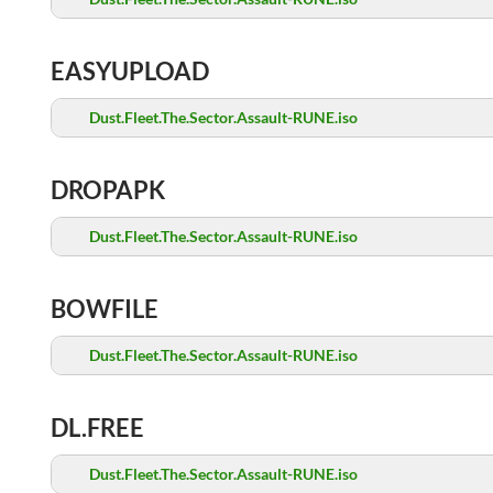
EASYUPLOAD
Dust.Fleet.The.Sector.Assault-RUNE.iso
DROPAPK
Dust.Fleet.The.Sector.Assault-RUNE.iso
BOWFILE
Dust.Fleet.The.Sector.Assault-RUNE.iso
DL.FREE
Dust.Fleet.The.Sector.Assault-RUNE.iso