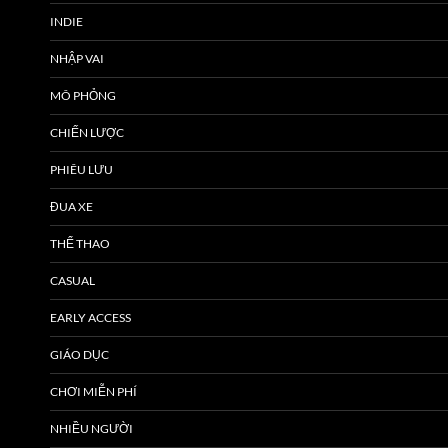
INDIE
NHẬP VAI
MÔ PHỎNG
CHIẾN LƯỢC
PHIÊU LƯU
ĐUA XE
THỂ THAO
CASUAL
EARLY ACCESS
GIÁO DỤC
CHƠI MIỄN PHÍ
NHIỀU NGƯỜI