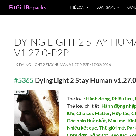
Search
FitGirl Repacks
THỂ LOẠI
LOẠT GAME
GAME
DYING LIGHT 2 STAY HU
V1.27.0-P2P
DYING LIGHT 2 STAY HUMAN V1.27.0-P2P>
17/02/2026
#5365
Dying Light 2 Stay Human v1.27.
Thể loại:
Hành động
,
Phiêu lưu
,
Thể loại chi tiết:
Hành động nhập
lưu
,
Choices Matter
,
Hợp tác
,
C
Góc nhìn thứ nhất
,
Máu me
,
Kin
Nhiều kết cục
,
Thế giới mở
,
Par
Chơi đơn
,
Sống sót
,
Bạo lực
,
Zo