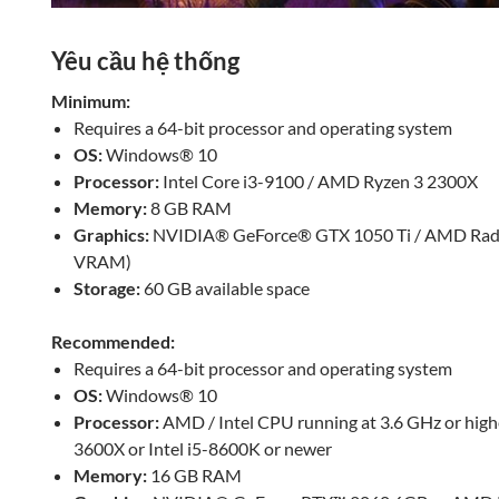
Yêu cầu hệ thống
Minimum:
Requires a 64-bit processor and operating system
OS:
Windows® 10
Processor:
Intel Core i3-9100 / AMD Ryzen 3 2300X
Memory:
8 GB RAM
Graphics:
NVIDIA® GeForce® GTX 1050 Ti / AMD Rad
VRAM)
Storage:
60 GB available space
Recommended:
Requires a 64-bit processor and operating system
OS:
Windows® 10
Processor:
AMD / Intel CPU running at 3.6 GHz or hig
3600X or Intel i5-8600K or newer
Memory:
16 GB RAM