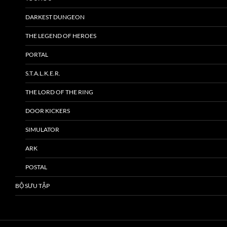
DARKEST DUNGEON
THE LEGEND OF HEROES
PORTAL
S.T.A.L.K.E.R.
THE LORD OF THE RING
DOOR KICKERS
SIMULATOR
ARK
POSTAL
BỘ SƯU TẬP