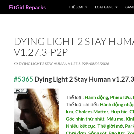
Search
FitGirl Repacks
THỂ LOẠI
LOẠT GAME
GAME
DYING LIGHT 2 STAY HU
V1.27.3-P2P
DYING LIGHT 2 STAY HUMAN V1.27.3-P2P>
08/05/2026
#5365
Dying Light 2 Stay Human v1.27.
Thể loại:
Hành động
,
Phiêu lưu
,
Thể loại chi tiết:
Hành động nhập
lưu
,
Choices Matter
,
Hợp tác
,
C
Góc nhìn thứ nhất
,
Máu me
,
Kin
Nhiều kết cục
,
Thế giới mở
,
Par
Chơi đơn
,
Sống sót
,
Bạo lực
,
Zo