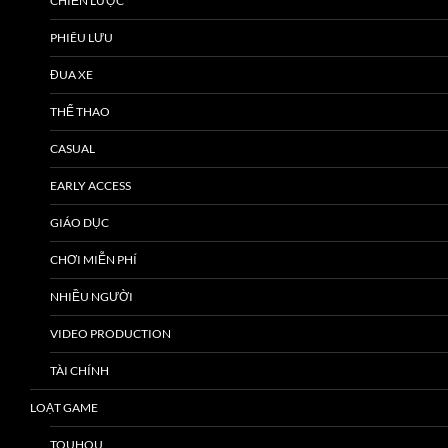
CHIẾN LƯỢC
PHIÊU LƯU
ĐUA XE
THỂ THAO
CASUAL
EARLY ACCESS
GIÁO DỤC
CHƠI MIỄN PHÍ
NHIỀU NGƯỜI
VIDEO PRODUCTION
TÀI CHÍNH
LOẠT GAME
TOUHOU