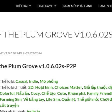
THỂ LOẠI
LOẠT GAME
GAME MỚI PHÁT HÀNH
GAME NHI
 THE PLUM GROVE V1.0.6.02S
 V1.0.6.02S-P2P>
22/02/2026
the Plum Grove v1.0.6.02s-P2P
Thể loại:
Casual
,
Indie
,
Mô phỏng
Thể loại chi tiết:
2D
,
Hoạt hình
,
Choices Matter
,
Giả lập thuộc đ
Colorful
,
Nấu ăn
,
Cozy
,
Chế tạo
,
Cute
,
Khám phá
,
Family Friend
Farming Sim
,
Vẽ bằng tay
,
Life Sim
,
Quản lý
,
Thế giới mở
,
Chơi 
cốt truyện
Nhà phát hành:
indie.io