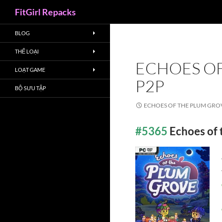
Search
FitGirl Repacks
BLOG
THỂ LOẠI
ECHOES OF
LOẠT GAME
P2P
BỘ SƯU TẬP
ECHOES OF THE PLUM GROVE
#5365
Echoes of 