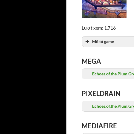
Lượt xem: 1,716
Mô tả game
MEGA
Echoes.of.the.Plum.Gr
PIXELDRAIN
Echoes.of.the.Plum.Gr
MEDIAFIRE