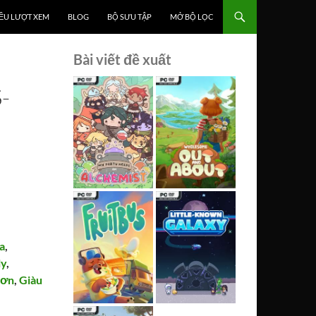
ỀU LƯỢT XEM
BLOG
BỘ SƯU TẬP
MỞ BỘ LỌC
Bài viết đề xuất
-
ịa
,
ly
,
đơn
,
Giàu