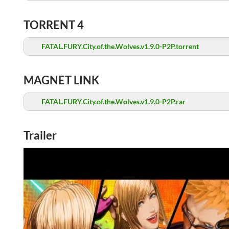
TORRENT 4
FATAL.FURY.City.of.the.Wolves.v1.9.0-P2P.torrent
MAGNET LINK
FATAL.FURY.City.of.the.Wolves.v1.9.0-P2P.rar
Trailer