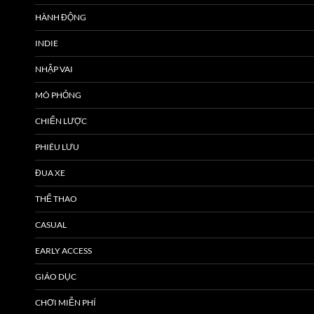
HÀNH ĐỘNG
INDIE
NHẬP VAI
MÔ PHỎNG
CHIẾN LƯỢC
PHIÊU LƯU
ĐUA XE
THỂ THAO
CASUAL
EARLY ACCESS
GIÁO DỤC
CHƠI MIỄN PHÍ