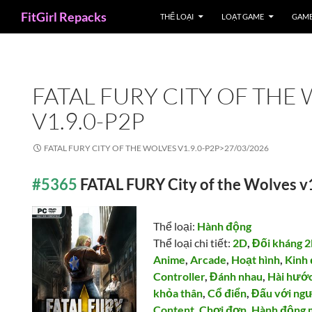
Search
FitGirl Repacks
THỂ LOẠI
LOẠT GAME
GAME
FATAL FURY CITY OF THE
V1.9.0-P2P
FATAL FURY CITY OF THE WOLVES V1.9.0-P2P>
27/03/2026
#5365
FATAL FURY City of the Wolves v
Thể loại:
Hành động
Thể loại chi tiết:
2D
,
Đối kháng 
Anime
,
Arcade
,
Hoạt hình
,
Kinh 
Controller
,
Đánh nhau
,
Hài hướ
khỏa thân
,
Cổ điển
,
Đấu với ngư
Content
,
Chơi đơn
,
Hành động 