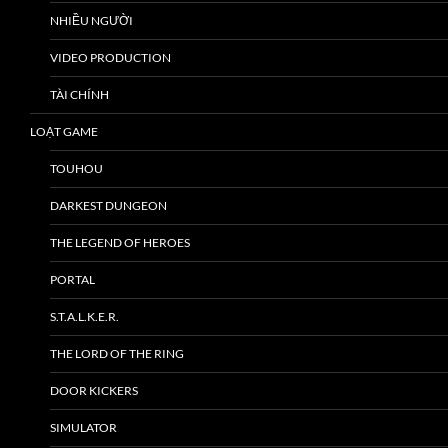
NHIỀU NGƯỜI
VIDEO PRODUCTION
TÀI CHÍNH
LOẠT GAME
TOUHOU
DARKEST DUNGEON
THE LEGEND OF HEROES
PORTAL
S.T.A.L.K.E.R.
THE LORD OF THE RING
DOOR KICKERS
SIMULATOR