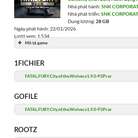
Nhà phát hành:
SNK CORPORA
Nhà phát triển:
SNK CORPORA
Dung lượng:
28 GB
Ngày phát hành: 22/01/2026
Lượt xem: 1,534
Mô tả game
1FICHIER
FATAL.FURY.City.of.the.Wolves.v1.9.0-P2P.rar
GOFILE
FATAL.FURY.City.of.the.Wolves.v1.9.0-P2P.rar
ROOTZ