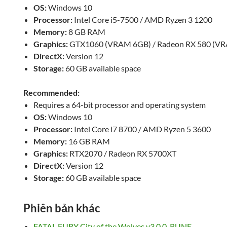
OS:
Windows 10
Processor:
Intel Core i5-7500 / AMD Ryzen 3 1200
Memory:
8 GB RAM
Graphics:
GTX1060 (VRAM 6GB) / Radeon RX 580 (V
DirectX:
Version 12
Storage:
60 GB available space
Recommended:
Requires a 64-bit processor and operating system
OS:
Windows 10
Processor:
Intel Core i7 8700 / AMD Ryzen 5 3600
Memory:
16 GB RAM
Graphics:
RTX2070 / Radeon RX 5700XT
DirectX:
Version 12
Storage:
60 GB available space
Phiên bản khác
FATAL FURY City of the Wolves v3.0.0-RUNE