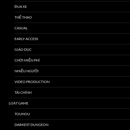
ĐUA XE
THỂ THAO
CASUAL
EARLY ACCESS
GIÁO DỤC
CHƠI MIỄN PHÍ
NHIỀU NGƯỜI
VIDEO PRODUCTION
TÀI CHÍNH
LOẠT GAME
TOUHOU
DARKEST DUNGEON