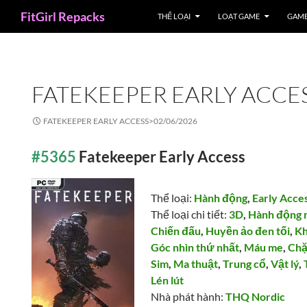
Search
FitGirl Repacks
THỂ LOẠI
LOẠT GAME
GAME
FATEKEEPER EARLY ACCE
FATEKEEPER EARLY ACCESS>
02/06/2026
#5365
Fatekeeper Early Access
Thể loại:
Hành động
,
Early Acce
Thể loại chi tiết:
3D
,
Hành động 
Chiến đấu
,
Huyền ảo đen tối
,
Kh
Góc nhìn thứ nhất
,
Máu me
,
Chặ
Sim
,
Ma thuật
,
Trung cổ
,
Vật lý
,
Lén lút
Nhà phát hành:
THQ Nordic