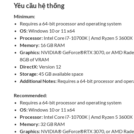
Yêu cầu hệ thống
Minimum:
Requires a 64-bit processor and operating system
OS:
Windows 10 or 11 x64
Processor:
Intel Core i7-10700K | Amd Ryzen 5 3600X
Memory:
16 GB RAM
Graphics:
NVIDIA® GeForce®RTX 3070, or AMD Rade
8GB of VRAM
DirectX:
Version 12
Storage:
45 GB available space
Additional Notes:
Requires a 64-bit processor and oper
Recommended:
Requires a 64-bit processor and operating system
OS:
Windows 10 or 11 x64
Processor:
Intel Core i7-10700K | Amd Ryzen 5 3600X
Memory:
32 GB RAM
Graphics:
NVIDIA® GeForce®RTX 3070, or AMD Rade