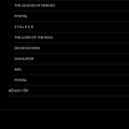
THE LEGEND OF HEROES
PORTAL
S.T.A.L.K.E.R.
THE LORD OF THE RING
DOOR KICKERS
SIMULATOR
ARK
POSTAL
BỘ SƯU TẬP