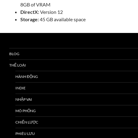
8GB of VRAM
DirectX:
Version 12
Storage:
45 GB available space
BLOG
THỂ LOẠI
HÀNH ĐỘNG
INDIE
NHẬP VAI
MÔ PHỎNG
CHIẾN LƯỢC
PHIÊU LƯU