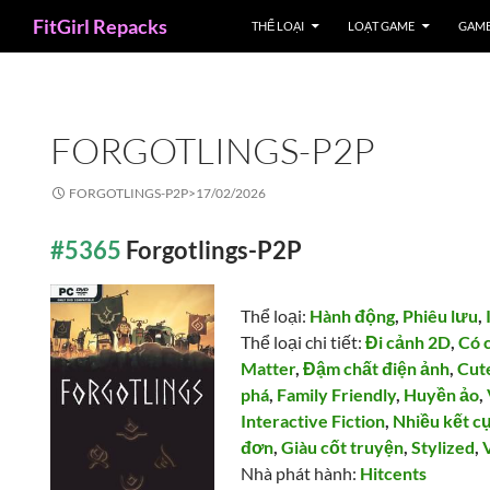
Search
FitGirl Repacks
THỂ LOẠI
LOẠT GAME
GAME
FORGOTLINGS-P2P
FORGOTLINGS-P2P>
17/02/2026
#5365
Forgotlings-P2P
Thể loại:
Hành động
,
Phiêu lưu
,
Thể loại chi tiết:
Đi cảnh 2D
,
Có 
Matter
,
Đậm chất điện ảnh
,
Cut
phá
,
Family Friendly
,
Huyền ảo
,
Interactive Fiction
,
Nhiều kết c
đơn
,
Giàu cốt truyện
,
Stylized
,
Nhà phát hành:
Hitcents