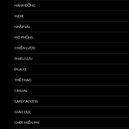
HÀNH ĐỘNG
INDIE
NHẬP VAI
MÔ PHỎNG
CHIẾN LƯỢC
PHIÊU LƯU
ĐUA XE
THỂ THAO
CASUAL
EARLY ACCESS
GIÁO DỤC
CHƠI MIỄN PHÍ