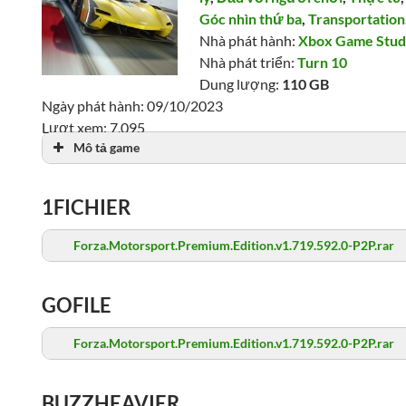
Góc nhìn thứ ba
,
Transportation
Nhà phát hành:
Xbox Game Stud
Nhà phát triển:
Turn 10
Dung lượng:
110 GB
Ngày phát hành: 09/10/2023
Lượt xem: 7,095
Mô tả game
1FICHIER
Forza.Motorsport.Premium.Edition.v1.719.592.0-P2P.rar
GOFILE
Forza.Motorsport.Premium.Edition.v1.719.592.0-P2P.rar
BUZZHEAVIER