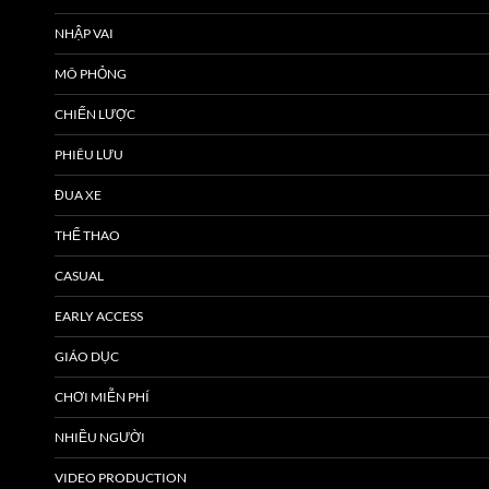
NHẬP VAI
MÔ PHỎNG
CHIẾN LƯỢC
PHIÊU LƯU
ĐUA XE
THỂ THAO
CASUAL
EARLY ACCESS
GIÁO DỤC
CHƠI MIỄN PHÍ
NHIỀU NGƯỜI
VIDEO PRODUCTION