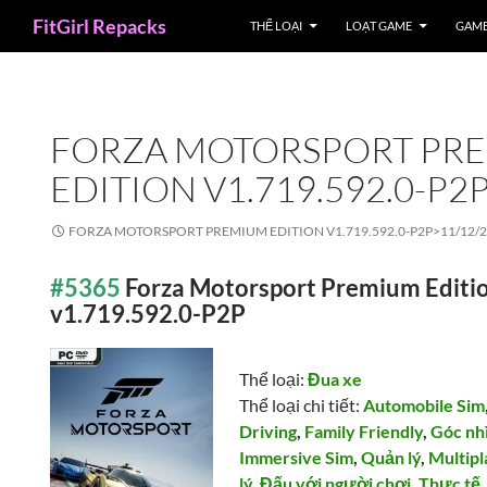
Search
FitGirl Repacks
THỂ LOẠI
LOẠT GAME
GAME
FORZA MOTORSPORT PR
EDITION V1.719.592.0-P2
FORZA MOTORSPORT PREMIUM EDITION V1.719.592.0-P2P>
11/12/
#5365
Forza Motorsport Premium Editi
v1.719.592.0-P2P
Thể loại:
Đua xe
Thể loại chi tiết:
Automobile Sim
Driving
,
Family Friendly
,
Góc nh
Immersive Sim
,
Quản lý
,
Multipl
lý
,
Đấu với người chơi
,
Thực tế