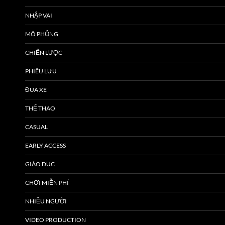
NHẬP VAI
MÔ PHỎNG
CHIẾN LƯỢC
PHIÊU LƯU
ĐUA XE
THỂ THAO
CASUAL
EARLY ACCESS
GIÁO DỤC
CHƠI MIỄN PHÍ
NHIỀU NGƯỜI
VIDEO PRODUCTION