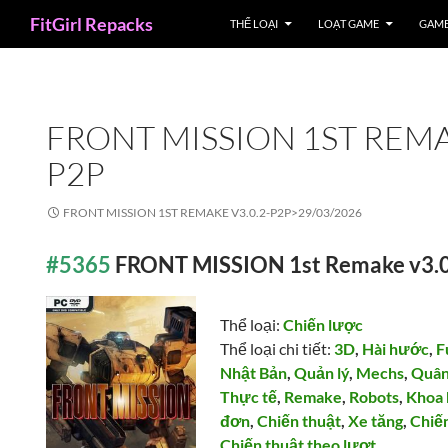
Search
FitGirl Repacks
THỂ LOẠI
LOẠT GAME
GAME
FRONT MISSION 1ST REMA
P2P
FRONT MISSION 1ST REMAKE V3.0.2-P2P>
29/03/2026
#5365
FRONT MISSION 1st Remake v3.
Thể loại:
Chiến lược
Thể loại chi tiết:
3D
,
Hài hước
,
F
Nhật Bản
,
Quản lý
,
Mechs
,
Quân
Thực tế
,
Remake
,
Robots
,
Khoa 
đơn
,
Chiến thuật
,
Xe tăng
,
Chiế
Chiến thuật theo lượt