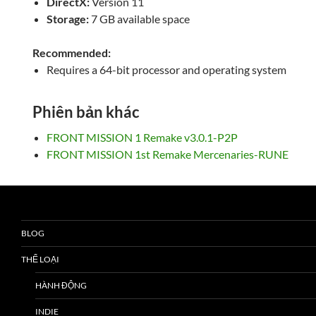
DirectX:
Version 11
Storage:
7 GB available space
Recommended:
Requires a 64-bit processor and operating system
Phiên bản khác
FRONT MISSION 1 Remake v3.0.1-P2P
FRONT MISSION 1st Remake Mercenaries-RUNE
BLOG
THỂ LOẠI
HÀNH ĐỘNG
INDIE