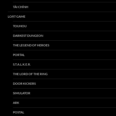
TÀI CHÍNH
LOẠT GAME
TOUHOU
DARKEST DUNGEON
THE LEGEND OF HEROES
PORTAL
S.T.A.L.K.E.R.
THE LORD OF THE RING
DOOR KICKERS
SIMULATOR
ARK
POSTAL