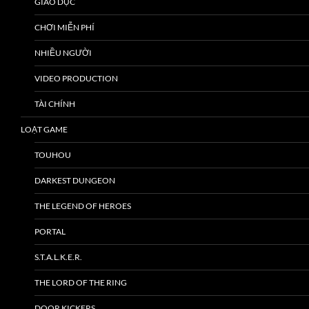
GIÁO DỤC
CHƠI MIỄN PHÍ
NHIỀU NGƯỜI
VIDEO PRODUCTION
TÀI CHÍNH
LOẠT GAME
TOUHOU
DARKEST DUNGEON
THE LEGEND OF HEROES
PORTAL
S.T.A.L.K.E.R.
THE LORD OF THE RING
DOOR KICKERS