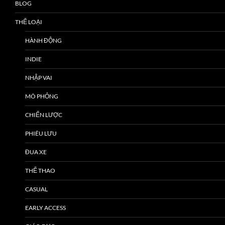
BLOG
THỂ LOẠI
HÀNH ĐỘNG
INDIE
NHẬP VAI
MÔ PHỎNG
CHIẾN LƯỢC
PHIÊU LƯU
ĐUA XE
THỂ THAO
CASUAL
EARLY ACCESS