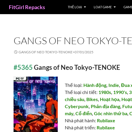
Search
FitGirl Repacks
THỂ LOẠI
LOẠT GAME
GAME
GANGS OF NEO TOKYO-T
GANGS OF NEO TOKYO-TENOKE>
07/01/2025
#5365
Gangs of Neo Tokyo-TENOKE
Thể loại:
Hành động
,
Indie
,
Đua 
Thể loại chi tiết:
1980s
,
1990's
,
chiều sâu
,
Bikes
,
Hoạt họa
,
Hoạt
Cyberpunk
,
Phản địa đàng
,
Futu
máy
,
Cổ điển
,
Góc nhìn thứ ba
,
C
Nhà phát hành:
Rubilaxe
Nhà phát triển:
Rubilaxe