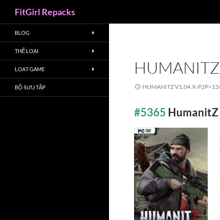
Search
FitGirl Repacks
BLOG
THỂ LOẠI
HUMANITZ 
LOẠT GAME
HUMANITZ V1.04.X-P2P>
13
BỘ SƯU TẬP
#5365
HumanitZ 