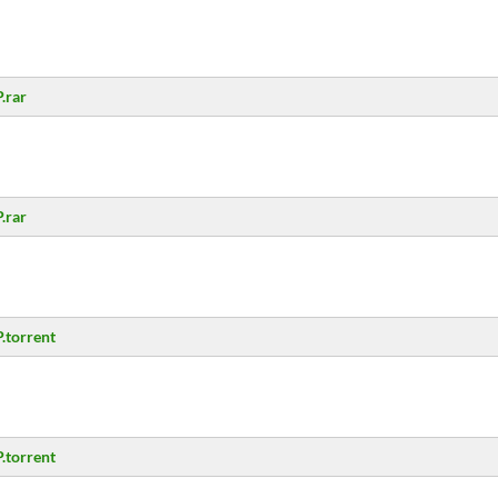
.rar
.rar
.torrent
.torrent