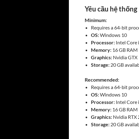
Yêu cầu hệ thống
Minimum:
Requires a 64-bit pro
OS:
Windows 10
Processor:
Intel Core
Memory:
16 GB RAM
Graphics:
Nvidia GTX
Storage:
20 GB availab
Recommended:
Requires a 64-bit pro
OS:
Windows 10
Processor:
Intel Core
Memory:
16 GB RAM
Graphics:
Nvidia RTX
Storage:
20 GB availab