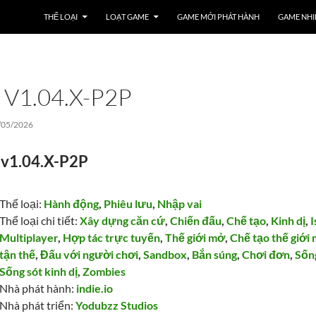
THỂ LOẠI
LOẠT GAME
GAME MỚI PHÁT HÀNH
GAME NHI
V1.04.X-P2P
/05/2026
v1.04.X-P2P
Thể loại:
Hành động
,
Phiêu lưu
,
Nhập vai
Thể loại chi tiết:
Xây dựng căn cứ
,
Chiến đấu
,
Chế tạo
,
Kinh dị
,
I
Multiplayer
,
Hợp tác trực tuyến
,
Thế giới mở
,
Chế tạo thế giới
tận thế
,
Đấu với người chơi
,
Sandbox
,
Bắn súng
,
Chơi đơn
,
Sốn
Sống sót kinh dị
,
Zombies
Nhà phát hành:
indie.io
Nhà phát triển:
Yodubzz Studios