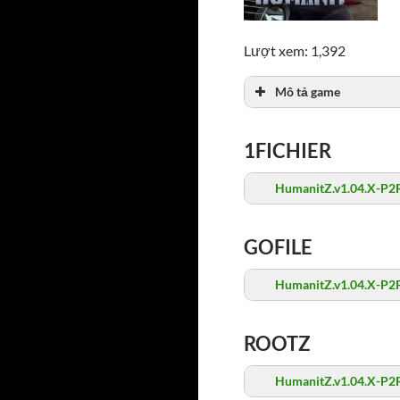
Lượt xem: 1,392
Mô tả game
1FICHIER
HumanitZ.v1.04.X-P2P
GOFILE
HumanitZ.v1.04.X-P2P
ROOTZ
HumanitZ.v1.04.X-P2P