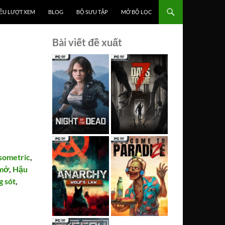
ỀU LƯỢT XEM
BLOG
BỘ SƯU TẬP
MỞ BỘ LỌC
Bài viết đề xuất
sometric
,
 mở
,
Hậu
g sót
,