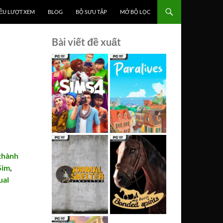
ỀU LƯỢT XEM
BLOG
BỘ SƯU TẬP
MỞ BỘ LỌC
Bài viết đề xuất
thành
Sim
,
ual