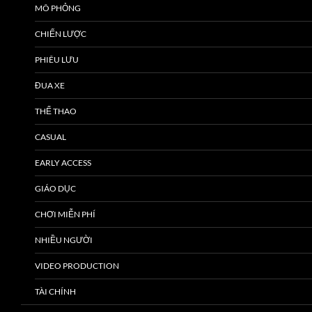
MÔ PHỎNG
CHIẾN LƯỢC
PHIÊU LƯU
ĐUA XE
THỂ THAO
CASUAL
EARLY ACCESS
GIÁO DỤC
CHƠI MIỄN PHÍ
NHIỀU NGƯỜI
VIDEO PRODUCTION
TÀI CHÍNH