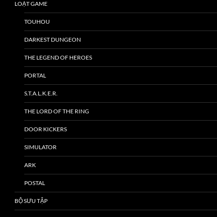
LOẠT GAME
TOUHOU
DARKEST DUNGEON
THE LEGEND OF HEROES
PORTAL
S.T.A.L.K.E.R.
THE LORD OF THE RING
DOOR KICKERS
SIMULATOR
ARK
POSTAL
BỘ SƯU TẬP