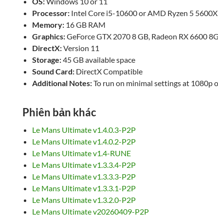
OS:
Windows 10 or 11
Processor:
Intel Core i5-10600 or AMD Ryzen 5 5600X
Memory:
16 GB RAM
Graphics:
GeForce GTX 2070 8 GB, Radeon RX 6600 8
DirectX:
Version 11
Storage:
45 GB available space
Sound Card:
DirectX Compatible
Additional Notes:
To run on minimal settings at 1080p o
Phiên bản khác
Le Mans Ultimate v1.4.0.3-P2P
Le Mans Ultimate v1.4.0.2-P2P
Le Mans Ultimate v1.4-RUNE
Le Mans Ultimate v1.3.3.4-P2P
Le Mans Ultimate v1.3.3.3-P2P
Le Mans Ultimate v1.3.3.1-P2P
Le Mans Ultimate v1.3.2.0-P2P
Le Mans Ultimate v20260409-P2P