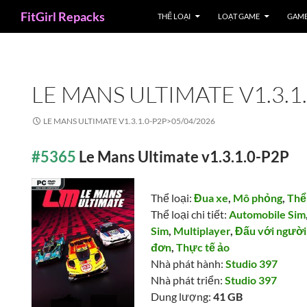
Search
FitGirl Repacks
THỂ LOẠI
LOẠT GAME
GAME
LE MANS ULTIMATE V1.3.1
LE MANS ULTIMATE V1.3.1.0-P2P>
05/04/2026
#5365
Le Mans Ultimate v1.3.1.0-P2P
Thể loại:
Đua xe
,
Mô phỏng
,
Thể
Thể loại chi tiết:
Automobile Sim
Sim
,
Multiplayer
,
Đấu với người
đơn
,
Thực tế ảo
Nhà phát hành:
Studio 397
Nhà phát triển:
Studio 397
Dung lượng:
41 GB