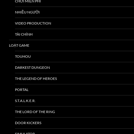
CHƠI MIỄN PHÍ
NHIỀU NGƯỜI
VIDEO PRODUCTION
TÀI CHÍNH
LOẠT GAME
TOUHOU
DARKEST DUNGEON
THE LEGEND OF HEROES
PORTAL
S.T.A.L.K.E.R.
THE LORD OF THE RING
DOOR KICKERS
SIMULATOR