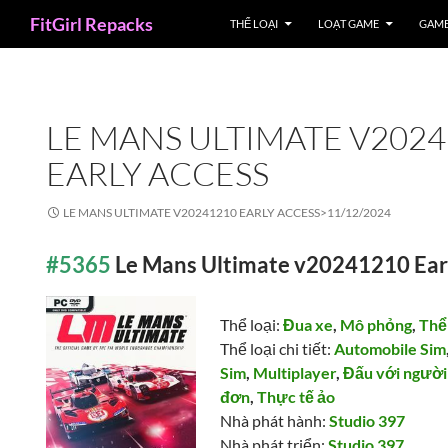
Search
FitGirl Repacks
THỂ LOẠI
LOẠT GAME
GAME
LE MANS ULTIMATE V202
EARLY ACCESS
LE MANS ULTIMATE V20241210 EARLY ACCESS>
11/12/2024
#5365
Le Mans Ultimate v20241210 Ear
Thể loại:
Đua xe
,
Mô phỏng
,
Thể
Thể loại chi tiết:
Automobile Sim
Sim
,
Multiplayer
,
Đấu với người
đơn
,
Thực tế ảo
Nhà phát hành:
Studio 397
Nhà phát triển:
Studio 397