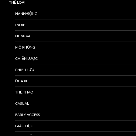
THỂ LOẠI
HÀNH ĐỘNG
INDIE
NHẬP VAI
MÔ PHỎNG
CHIẾN LƯỢC
PHIÊU LƯU
ĐUA XE
THỂ THAO
CASUAL
EARLY ACCESS
GIÁO DỤC