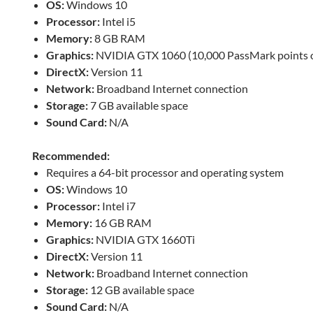
OS:
Windows 10
Processor:
Intel i5
Memory:
8 GB RAM
Graphics:
NVIDIA GTX 1060 (10,000 PassMark points 
DirectX:
Version 11
Network:
Broadband Internet connection
Storage:
7 GB available space
Sound Card:
N/A
Recommended:
Requires a 64-bit processor and operating system
OS:
Windows 10
Processor:
Intel i7
Memory:
16 GB RAM
Graphics:
NVIDIA GTX 1660Ti
DirectX:
Version 11
Network:
Broadband Internet connection
Storage:
12 GB available space
Sound Card:
N/A