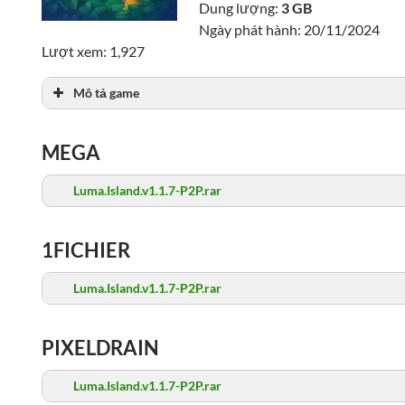
Dung lượng:
3 GB
Ngày phát hành: 20/11/2024
Lượt xem: 1,927
Mô tả game
MEGA
Luma.Island.v1.1.7-P2P.rar
1FICHIER
Luma.Island.v1.1.7-P2P.rar
PIXELDRAIN
Luma.Island.v1.1.7-P2P.rar