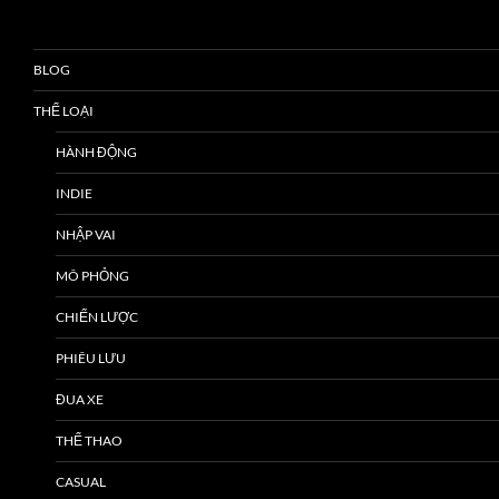
BLOG
THỂ LOẠI
HÀNH ĐỘNG
INDIE
NHẬP VAI
MÔ PHỎNG
CHIẾN LƯỢC
PHIÊU LƯU
ĐUA XE
THỂ THAO
CASUAL