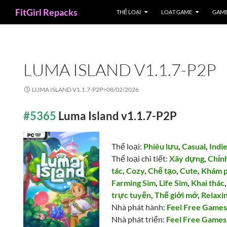
Search
FitGirl Repacks
THỂ LOẠI
LOẠT GAME
GAME
LUMA ISLAND V1.1.7-P2P
LUMA ISLAND V1.1.7-P2P>
08/02/2026
#5365
Luma Island v1.1.7-P2P
Thể loại:
Phiêu lưu
,
Casual
,
Indi
Thể loại chi tiết:
Xây dựng
,
Chỉn
tác
,
Cozy
,
Chế tạo
,
Cute
,
Khám 
Farming Sim
,
Life Sim
,
Khai thác
trực tuyến
,
Thế giới mở
,
Relaxi
Nhà phát hành:
Feel Free Game
Nhà phát triển:
Feel Free Games