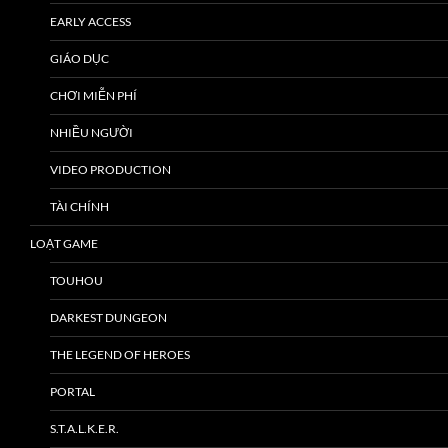
EARLY ACCESS
GIÁO DỤC
CHƠI MIỄN PHÍ
NHIỀU NGƯỜI
VIDEO PRODUCTION
TÀI CHÍNH
LOẠT GAME
TOUHOU
DARKEST DUNGEON
THE LEGEND OF HEROES
PORTAL
S.T.A.L.K.E.R.