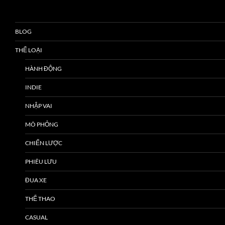
BLOG
THỂ LOẠI
HÀNH ĐỘNG
INDIE
NHẬP VAI
MÔ PHỎNG
CHIẾN LƯỢC
PHIÊU LƯU
ĐUA XE
THỂ THAO
CASUAL