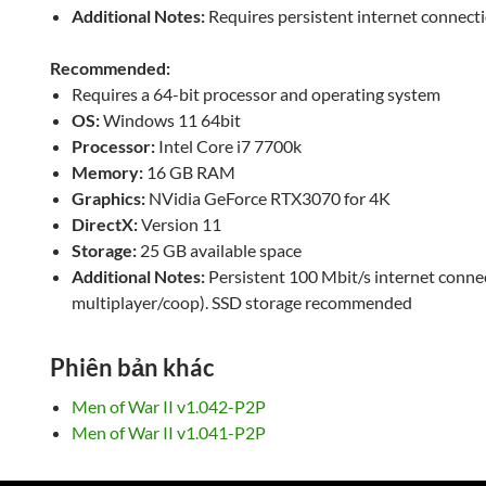
Additional Notes:
Requires persistent internet connectio
Recommended:
Requires a 64-bit processor and operating system
OS:
Windows 11 64bit
Processor:
Intel Core i7 7700k
Memory:
16 GB RAM
Graphics:
NVidia GeForce RTX3070 for 4K
DirectX:
Version 11
Storage:
25 GB available space
Additional Notes:
Persistent 100 Mbit/s internet connec
multiplayer/coop). SSD storage recommended
Phiên bản khác
Men of War II v1.042-P2P
Men of War II v1.041-P2P