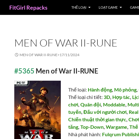
Search
FitGirl Repacks
THỂ LOẠI
LOẠT GAME
GAME
MEN OF WAR II-RUNE
MEN OF WAR II-RUNE>
17/11/2024
#5365
Men of War II-RUNE
Thể loại:
Hành động
,
Mô phỏng
,
Thể loại chi tiết:
3D
,
Hợp tác
,
Lị
chơi
,
Quân đội
,
Moddable
,
Mult
tuyến
,
Đấu với người chơi
,
Real
Chiến thuật thời gian thực
,
Chơ
tăng
,
Top-Down
,
Wargame
,
Thế 
Nhà phát hành:
Fulqrum Publish