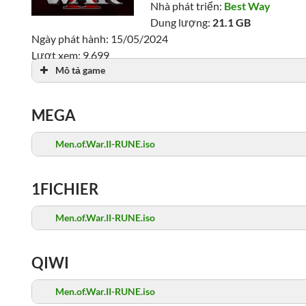
Nhà phát triển:
Best Way
Dung lượng:
21.1 GB
Ngày phát hành: 15/05/2024
Lượt xem: 9,699
Mô tả game
MEGA
Men.of.War.II-RUNE.iso
1FICHIER
Men.of.War.II-RUNE.iso
QIWI
Men.of.War.II-RUNE.iso