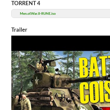
TORRENT 4
Men.of.War.II-RUNE.iso
Trailer