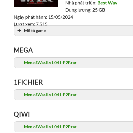
Nhà phát triển:
Best Way
Dung lượng:
25 GB
Ngày phát hành: 15/05/2024
Lượt xem: 7,515
Mô tả game
MEGA
Men.of.War.II.v1.041-P2P.rar
1FICHIER
Men.of.War.II.v1.041-P2P.rar
QIWI
Men.of.War.II.v1.041-P2P.rar