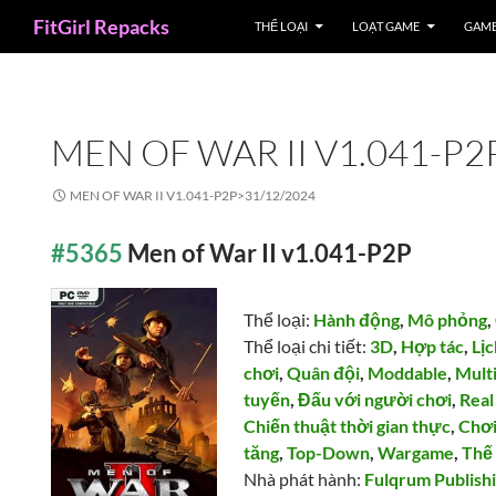
Search
FitGirl Repacks
THỂ LOẠI
LOẠT GAME
GAME
MEN OF WAR II V1.041-P2
MEN OF WAR II V1.041-P2P>
31/12/2024
#5365
Men of War II v1.041-P2P
Thể loại:
Hành động
,
Mô phỏng
,
Thể loại chi tiết:
3D
,
Hợp tác
,
Lị
chơi
,
Quân đội
,
Moddable
,
Mult
tuyến
,
Đấu với người chơi
,
Real
Chiến thuật thời gian thực
,
Chơ
tăng
,
Top-Down
,
Wargame
,
Thế 
Nhà phát hành:
Fulqrum Publish