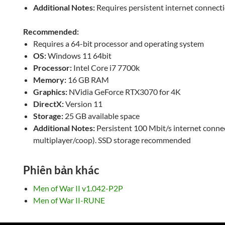
Additional Notes:
Requires persistent internet connectio
Recommended:
Requires a 64-bit processor and operating system
OS:
Windows 11 64bit
Processor:
Intel Core i7 7700k
Memory:
16 GB RAM
Graphics:
NVidia GeForce RTX3070 for 4K
DirectX:
Version 11
Storage:
25 GB available space
Additional Notes:
Persistent 100 Mbit/s internet connec
multiplayer/coop). SSD storage recommended
Phiên bản khác
Men of War II v1.042-P2P
Men of War II-RUNE