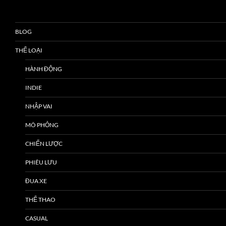
BLOG
THỂ LOẠI
HÀNH ĐỘNG
INDIE
NHẬP VAI
MÔ PHỎNG
CHIẾN LƯỢC
PHIÊU LƯU
ĐUA XE
THỂ THAO
CASUAL