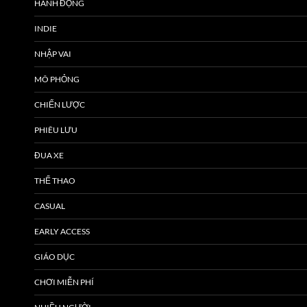
HÀNH ĐỘNG
INDIE
NHẬP VAI
MÔ PHỎNG
CHIẾN LƯỢC
PHIÊU LƯU
ĐUA XE
THỂ THAO
CASUAL
EARLY ACCESS
GIÁO DỤC
CHƠI MIỄN PHÍ