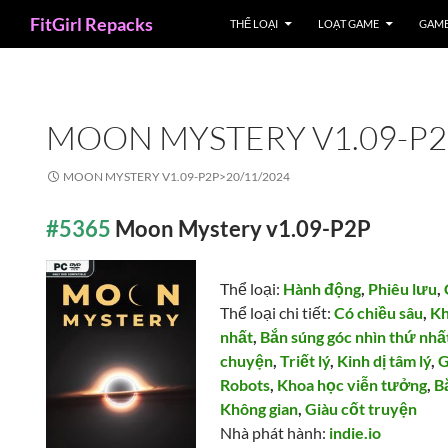
Search
FitGirl Repacks
THỂ LOẠI
LOẠT GAME
GAME
MOON MYSTERY V1.09-P
MOON MYSTERY V1.09-P2P>
20/11/2024
#5365
Moon Mystery v1.09-P2P
Thể loại:
Hành động
,
Phiêu lưu
,
Thể loại chi tiết:
Có chiều sâu
,
Kh
nhất
,
Bắn súng góc nhìn thứ nhấ
chuyện
,
Triết lý
,
Kinh dị tâm lý
,
G
Robots
,
Khoa học viễn tưởng
,
B
Không gian
,
Giàu cốt truyện
Nhà phát hành:
indie.io