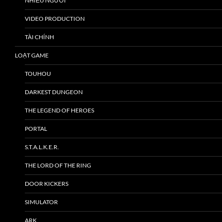
NHIỀU NGƯỜI
VIDEO PRODUCTION
TÀI CHÍNH
LOẠT GAME
TOUHOU
DARKEST DUNGEON
THE LEGEND OF HEROES
PORTAL
S.T.A.L.K.E.R.
THE LORD OF THE RING
DOOR KICKERS
SIMULATOR
ARK