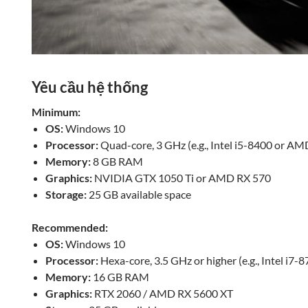
Yêu cầu hệ thống
Minimum:
OS:
Windows 10
Processor:
Quad-core, 3 GHz (e.g., Intel i5-8400 or A
Memory:
8 GB RAM
Graphics:
NVIDIA GTX 1050 Ti or AMD RX 570
Storage:
25 GB available space
Recommended:
OS:
Windows 10
Processor:
Hexa-core, 3.5 GHz or higher (e.g., Intel i7
Memory:
16 GB RAM
Graphics:
RTX 2060 / AMD RX 5600 XT