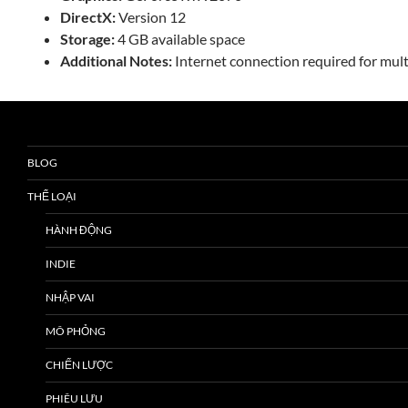
DirectX:
Version 12
Storage:
4 GB available space
Additional Notes:
Internet connection required for mult
BLOG
THỂ LOẠI
HÀNH ĐỘNG
INDIE
NHẬP VAI
MÔ PHỎNG
CHIẾN LƯỢC
PHIÊU LƯU