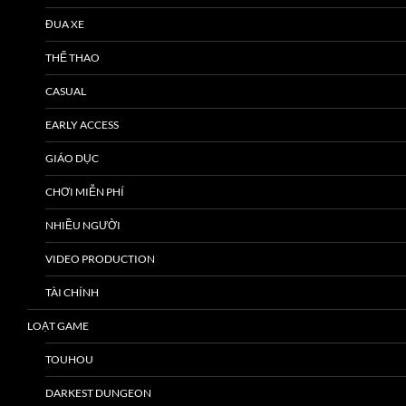
ĐUA XE
THỂ THAO
CASUAL
EARLY ACCESS
GIÁO DỤC
CHƠI MIỄN PHÍ
NHIỀU NGƯỜI
VIDEO PRODUCTION
TÀI CHÍNH
LOẠT GAME
TOUHOU
DARKEST DUNGEON