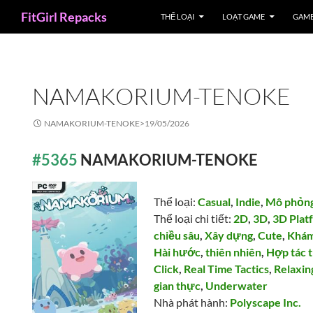
Search
FitGirl Repacks
THỂ LOẠI
LOẠT GAME
GAME
NAMAKORIUM-TENOKE
NAMAKORIUM-TENOKE>
19/05/2026
#5365
NAMAKORIUM-TENOKE
Thể loại:
Casual
,
Indie
,
Mô phỏn
Thể loại chi tiết:
2D
,
3D
,
3D Plat
chiều sâu
,
Xây dựng
,
Cute
,
Khám
Hài hước
,
thiên nhiên
,
Hợp tác 
Click
,
Real Time Tactics
,
Relaxin
gian thực
,
Underwater
Nhà phát hành:
Polyscape Inc.