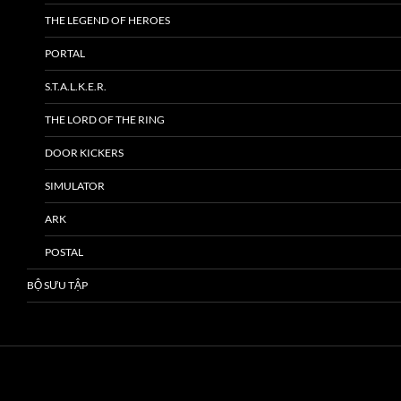
THE LEGEND OF HEROES
PORTAL
S.T.A.L.K.E.R.
THE LORD OF THE RING
DOOR KICKERS
SIMULATOR
ARK
POSTAL
BỘ SƯU TẬP