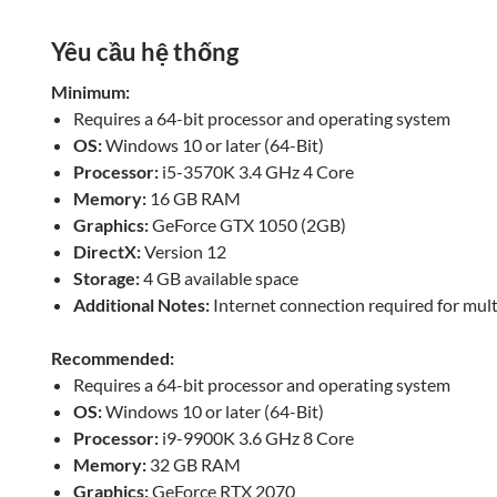
Yêu cầu hệ thống
Minimum:
Requires a 64-bit processor and operating system
OS:
Windows 10 or later (64-Bit)
Processor:
i5-3570K 3.4 GHz 4 Core
Memory:
16 GB RAM
Graphics:
GeForce GTX 1050 (2GB)
DirectX:
Version 12
Storage:
4 GB available space
Additional Notes:
Internet connection required for mult
Recommended:
Requires a 64-bit processor and operating system
OS:
Windows 10 or later (64-Bit)
Processor:
i9-9900K 3.6 GHz 8 Core
Memory:
32 GB RAM
Graphics:
GeForce RTX 2070