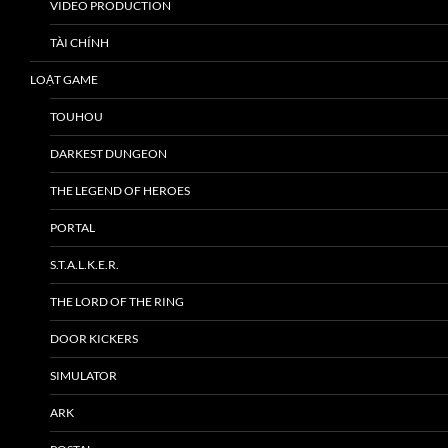
VIDEO PRODUCTION
TÀI CHÍNH
LOẠT GAME
TOUHOU
DARKEST DUNGEON
THE LEGEND OF HEROES
PORTAL
S.T.A.L.K.E.R.
THE LORD OF THE RING
DOOR KICKERS
SIMULATOR
ARK