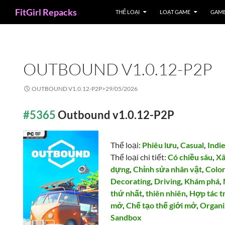
Search
FitGirl Repacks
THỂ LOẠI
LOẠT GAME
GAME
OUTBOUND V1.0.12-P2P
OUTBOUND V1.0.12-P2P>
29/05/2026
#5365
Outbound v1.0.12-P2P
Thể loại:
Phiêu lưu
,
Casual
,
Indi
Thể loại chi tiết:
Có chiều sâu
,
Xâ
dựng
,
Chỉnh sửa nhân vật
,
Color
Decorating
,
Driving
,
Khám phá
,
thứ nhất
,
thiên nhiên
,
Hợp tác t
mở
,
Chế tạo thế giới mở
,
Organi
Sandbox