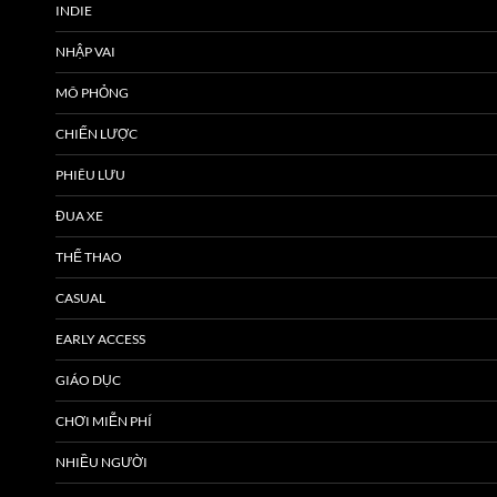
INDIE
NHẬP VAI
MÔ PHỎNG
CHIẾN LƯỢC
PHIÊU LƯU
ĐUA XE
THỂ THAO
CASUAL
EARLY ACCESS
GIÁO DỤC
CHƠI MIỄN PHÍ
NHIỀU NGƯỜI