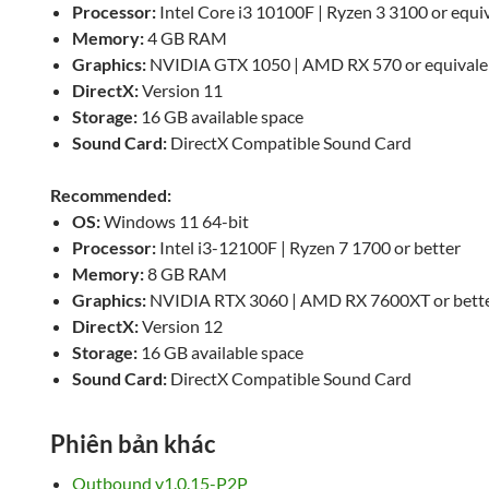
Processor:
Intel Core i3 10100F | Ryzen 3 3100 or equi
Memory:
4 GB RAM
Graphics:
NVIDIA GTX 1050 | AMD RX 570 or equivale
DirectX:
Version 11
Storage:
16 GB available space
Sound Card:
DirectX Compatible Sound Card
Recommended:
OS:
Windows 11 64-bit
Processor:
Intel i3-12100F | Ryzen 7 1700 or better
Memory:
8 GB RAM
Graphics:
NVIDIA RTX 3060 | AMD RX 7600XT or bett
DirectX:
Version 12
Storage:
16 GB available space
Sound Card:
DirectX Compatible Sound Card
Phiên bản khác
Outbound v1.0.15-P2P