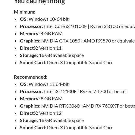
Yêu cầu hệ thống
Minimum:
OS:
Windows 10-64 bit
Processor:
Intel Core i3 10100F | Ryzen 3 3100 or equi
Memory:
4 GB RAM
Graphics:
NVIDIA GTX 1050 | AMD RX 570 or equivale
DirectX:
Version 11
Storage:
16 GB available space
Sound Card:
DirectX Compatible Sound Card
Recommended:
OS:
Windows 11 64-bit
Processor:
Intel i3-12100F | Ryzen 7 1700 or better
Memory:
8 GB RAM
Graphics:
NVIDIA RTX 3060 | AMD RX 7600XT or bett
DirectX:
Version 12
Storage:
16 GB available space
Sound Card:
DirectX Compatible Sound Card