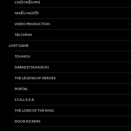
CHƠI MIỄN PHÍ
NHIỀU NGƯỜI
VIDEO PRODUCTION
TÀI CHÍNH
LOẠT GAME
TOUHOU
DARKEST DUNGEON
THE LEGEND OF HEROES
PORTAL
S.T.A.L.K.E.R.
THE LORD OF THE RING
DOOR KICKERS