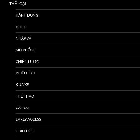
THỂ LOẠI
HÀNH ĐỘNG
INDIE
NHẬP VAI
MÔ PHỎNG
CHIẾN LƯỢC
PHIÊU LƯU
ĐUA XE
THỂ THAO
CASUAL
EARLY ACCESS
GIÁO DỤC