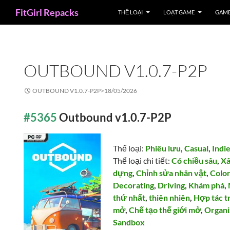
Search
FitGirl Repacks
THỂ LOẠI
LOẠT GAME
GAME
OUTBOUND V1.0.7-P2P
OUTBOUND V1.0.7-P2P>
18/05/2026
#5365
Outbound v1.0.7-P2P
Thể loại:
Phiêu lưu
,
Casual
,
Indi
Thể loại chi tiết:
Có chiều sâu
,
Xâ
dựng
,
Chỉnh sửa nhân vật
,
Color
Decorating
,
Driving
,
Khám phá
,
thứ nhất
,
thiên nhiên
,
Hợp tác t
mở
,
Chế tạo thế giới mở
,
Organi
Sandbox