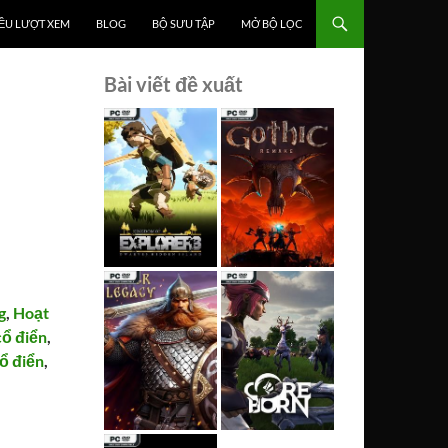
ỀU LƯỢT XEM
BLOG
BỘ SƯU TẬP
MỞ BỘ LỌC
Bài viết đề xuất
g
,
Hoạt
cổ điển
,
ổ điển
,