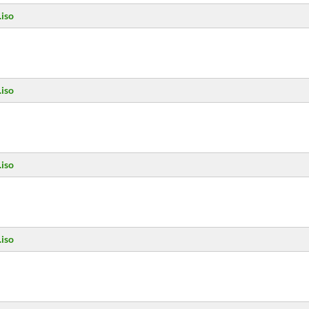
iso
iso
iso
iso