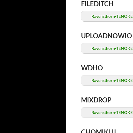
FILEDITCH
Ravensthorn-TENOKE.
UPLOADNOWIO
Ravensthorn-TENOKE.
WDHO
Ravensthorn-TENOKE.
MIXDROP
Ravensthorn-TENOKE.
CHOMIKUJ