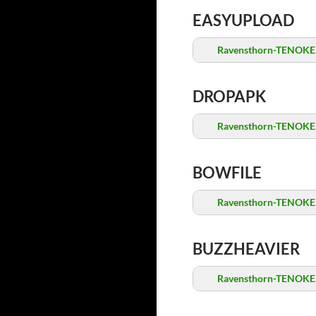
EASYUPLOAD
Ravensthorn-TENOKE.
DROPAPK
Ravensthorn-TENOKE.
BOWFILE
Ravensthorn-TENOKE.
BUZZHEAVIER
Ravensthorn-TENOKE.