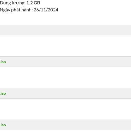
Dung lượng:
1.2 GB
Ngày phát hành: 26/11/2024
iso
iso
iso