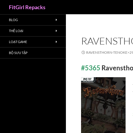
Search
FitGirl Repacks
BLOG
THỂ LOẠI
RAVENSTH
LOẠT GAME
RAVENSTHORN-TENOKE>
2
BỘ SƯU TẬP
#5365
Ravensth