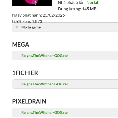
Nhà phát triển:
Nerial
Dung lượng:
145 MB
Ngày phát hành: 25/02/2026
Lượt xem: 1,873
Mô tả game
MEGA
Reigns.The.Witcher-GOG.rar
1FICHIER
Reigns.The.Witcher-GOG.rar
PIXELDRAIN
Reigns.The.Witcher-GOG.rar