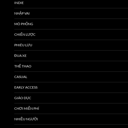
INDIE
NHẬP VAI
MÔ PHỎNG
CHIẾN LƯỢC
PHIÊU LƯU
ĐUA XE
THỂ THAO
CASUAL
EARLY ACCESS
GIÁO DỤC
CHƠI MIỄN PHÍ
NHIỀU NGƯỜI