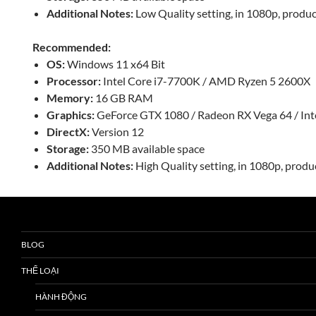
Additional Notes:
Low Quality setting, in 1080p, produ
Recommended:
OS:
Windows 11 x64 Bit
Processor:
Intel Core i7-7700K / AMD Ryzen 5 2600X
Memory:
16 GB RAM
Graphics:
GeForce GTX 1080 / Radeon RX Vega 64 / Int
DirectX:
Version 12
Storage:
350 MB available space
Additional Notes:
High Quality setting, in 1080p, prod
BLOG
THỂ LOẠI
HÀNH ĐỘNG