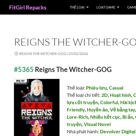
Search
FitGirl Repacks
THỂ LOẠI
LOẠT GAME
GAME
REIGNS THE WITCHER-G
REIGNS THE WITCHER-GOG>
25/02/2026
#5365
Reigns The Witcher-GOG
Thể loại:
Phiêu lưu
,
Casual
Thể loại chi tiết:
2D
,
Hoạt hình
,
C
lựa cốt truyện
,
Colorful
,
Hài kịc
Friendly
,
Huyền ảo
,
Vẽ bằng tay
Lore-Rich
,
Nhiều kết cục
,
Bí ẩn
,
truyện
,
Visual Novel
Nhà phát hành:
Devolver Digital